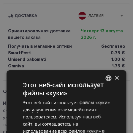
ДОСТАВКА
ЛАТВИЯ
Ориентировочная доставка
Четверг 13 августа
вашего заказа
2026 г.
Получить в магазине оптики
бесплатно
SmartPosti
0.75 €
Unisend pakomāti
1.00 €
Omniva
1.75 €
Курьер
7.00 €
×
Этот веб-сайт использует
Oписание продукта
файлы «куки»
LATVIAN
Этот веб-сайт использует файлы «куки»
Информация о продукте и назначение:
Обеспечивает
ENGLISH
для улучшения взаимодействия с
очень высокую защиту от широкого спектра
RUSSIAN
пользователем. Используя наш веб-
ультрафиолетовых лучей UVA и UVB, подходит для всех
сайт, вы соглашаетесь на
FINNISH
типов кожи. Этот лосьон помогает предотвратить
использование всех файлов «куки» в
старение кожи от солнца и солнечные ожоги, обогащен