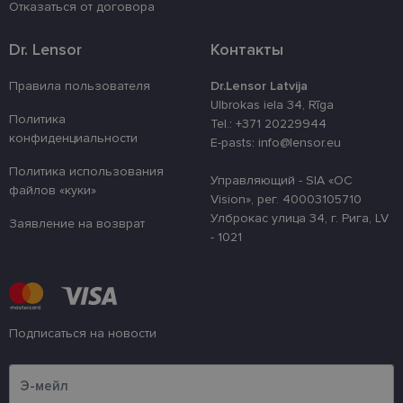
Отказаться от договора
4 недели
izmantots, la
atcerētos lie
preferences a
Dr. Lensor
Контакты
uz sīkdatņu
izmantošanu
vietnē.
Правила пользователя
Dr.Lensor Latvija
country_ok
www.lensor.eu
1 год
Ulbrokas iela 34, Rīga
Политика
Tel.: +371 20229944
clientId
www.lensor.eu
1 год
Этот файл c
конфиденциальности
используетс
E-pasts: info@lensor.eu
различения
уникальных
Политика использования
пользовате
Управляющий - SIA «OC
файлов «куки»
путем прис
Vision», рег. 40003105710
случайно
сгенериров
Улброкас улица 34, г. Рига, LV
Заявление на возврат
номера в ка
- 1021
идентифика
клиента. Он
используетс
улучшения 
пользовате
оптимизаци
производит
и
Подписаться на новости
функционал
веб-сайта.
Пожалуйста, введите свой адрес электронной почты
shipping_country
www.lensor.eu
1 год