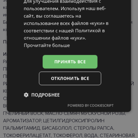
зонами вокруг губ и носа. Содержит высокую
для улучшения взаимодействия с
RUSSIAN
концентрацию восстанавливающих активных
пользователем. Используя наш веб-
ингредиентов, обеспечивающих мгновенный комфорт.
сайт, вы соглашаетесь на
FINNISH
Быстро восстанавливает кожу, обеспечивая увлажнение и
использование всех файлов «куки» в
комфорт.
соответствии с нашей Политикой в ​​
отношении файлов «куки».
Применение:
Подходит для детей от 3 лет.
Прочитайте больше
Ингредиенты:
МАСЛО СЕМЯН РИЦИНУСОВОГО
РАСТЕНИЯ, ИЗОПРОПИЛПАЛЬМИТАТ, ПЭГ-5
ПРИНЯТЬ ВСЕ
ПЕНТАЭРИТРИТОВЫЙ ЭФИР, ППГ-5
ПЕНТАЭРИТРИТОВЫЙ ЭФИР, ГИДРОГЕНИРОВАННОЕ
ОТКЛОНИТЬ ВСЕ
РИЦИНОВОЕ МАСЛО, МАСЛО ШИ, ВП/ГЕКСАДЕЦЕНОВЫЙ
КОПОЛИМЕР, ГЕКСИЛДЕКАНОЛ, СТЕРОЛЫ СОИ,
ПОДРОБНЕЕ
СИНТЕТИЧЕСКИЙ ВОСК, МИКРОКРИСТАЛЛИЧЕСКИЙ
ВОСК, ЦЕТЕАРИЛ ЭТИЛГЕКСАНОАТ, СИНТЕТИЧЕСКИЙ
POWERED BY COOKIESCRIPT
Обязательные
Аналитические
ПЧЕЛИНЫЙ ВОСК, МАСЛО СЕМЯН МУСКУСНОЙ РОЗЫ,
АРОМАТИЗАТОР, ЦЕТИЛГИДРОКСИПРОЛИН
ПАЛЬМИТАМИД, БИСАБОЛОЛ, СТЕРОЛЫ РАПСА,
Целевые
Функциональные
ТОКОФЕРИЛАЦЕТАТ, ТОКОФЕРОЛ, ВОДА, СТЕАРИНОВАЯ