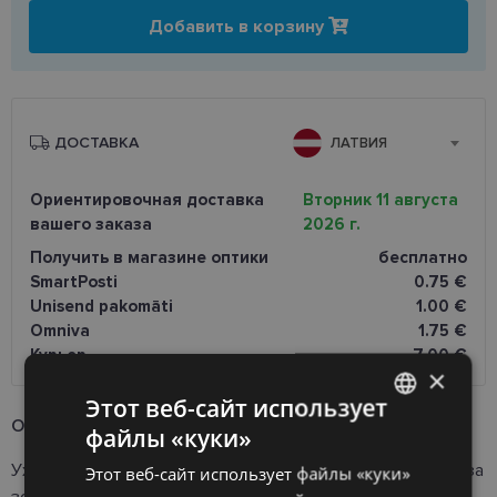
Добавить в корзину
ДОСТАВКА
ЛАТВИЯ
Ориентировочная доставка
Вторник 11 августа
вашего заказа
2026 г.
Получить в магазине оптики
бесплатно
SmartPosti
0.75 €
Unisend pakomāti
1.00 €
Omniva
1.75 €
Курьер
7.00 €
×
Этот веб-сайт использует
Oписание продукта
файлы «куки»
LATVIAN
Уход за очень сухими и раздражёнными губами, а также за
Этот веб-сайт использует файлы «куки»
ENGLISH