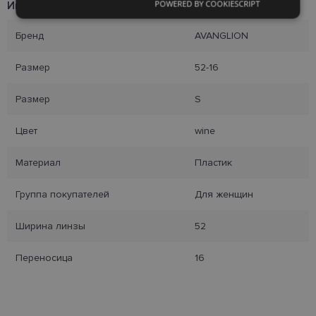
POWERED BY COOKIESCRIPT
Информация о продукте
Обязательные
Аналитические
Бренд
AVANGLION
Целевые
Функциональные
Размер
52-16
Размер
S
Неклассифицированные
Цвет
wine
Материал
Пластик
Группа покупателей
Для женщин
Обязательные
Аналитические
Ширина линзы
52
Целевые
Функциональные
Переносица
16
Неклассифицированные
Обязательные файлы «куки» позволяют
выполнять основные функции веб-сайта, такие
как вход в систему и управление учетной