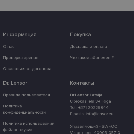
записью. Веб-сайт не может использоваться
должным образом без обязательных файлов
«куки».
Провайдер /
Срок
Название
Описание
Домен
действия
_tt_enable_cookie
.lensor.eu
2 месяца
Šis sīkfails ti
Информация
Покупка
4 недели
izmantots, la
atcerētos lie
preferences a
О нас
Доставка и оплата
uz sīkdatņu
izmantošanu
Проверка зрения
Что такое абонемент?
vietnē.
country_ok
www.lensor.eu
1 год
Отказаться от договора
clientId
www.lensor.eu
1 год
Этот файл c
используетс
Dr. Lensor
Контакты
различения
уникальных
пользовате
Правила пользователя
Dr.Lensor Latvija
путем прис
случайно
Ulbrokas iela 34, Rīga
сгенериров
Политика
Tel.: +371 20229944
номера в ка
конфиденциальности
идентифика
E-pasts: info@lensor.eu
клиента. Он
используетс
Политика использования
улучшения 
Управляющий - SIA «OC
файлов «куки»
пользовате
Vision», рег. 40003105710