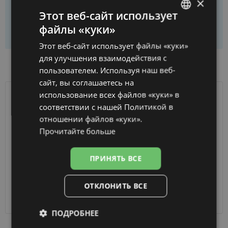
×
Этот веб-сайт использует
файлы «куки»
Купить только раму
LATVIAN
Этот веб-сайт использует файлы «куки»
ENGLISH
для улучшения взаимодействия с
НАЛИЧИЕ ТОВАРА В МАГАЗИНАХ
RUSSIAN
пользователем. Используя наш веб-
сайт, вы соглашаетесь на
FINNISH
использование всех файлов «куки» в
ДОСТАВКА
ЛАТВИЯ
соответствии с нашей Политикой в ​​
отношении файлов «куки».
Ориентировочная доставка
Среда 12 августа
Прочитайте больше
вашего заказа
2026 г.
Получить в магазине оптики
бесплатно
ПРИНЯТЬ ВСЕ
SmartPosti
0.75 €
Unisend pakomāti
1.00 €
ОТКЛОНИТЬ ВСЕ
Omniva
1.75 €
Курьер
7.00 €
ПОДРОБНЕЕ