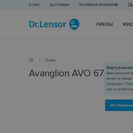
О НАС
ДОСТАВКА
ПРОВЕРКА ЗРЕНИЯ 👓
ЛИНЗЫ
ЖИД
Очки
Виртуальная
Avanglion AVO 6750 A 5
Виртуальная п
можете увидет
подходит. Поп
как он работа
Изображе