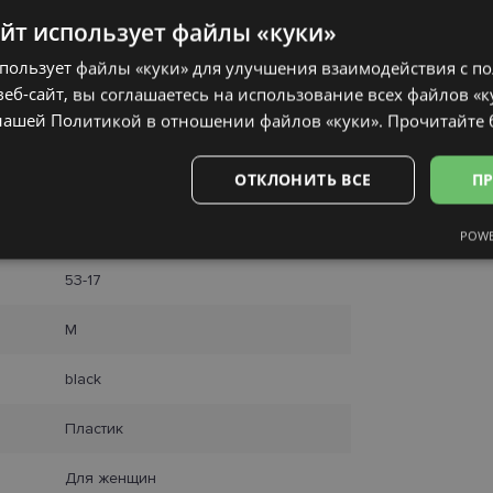
айт использует файлы «куки»
спользует файлы «куки» для улучшения взаимодействия с п
еб-сайт, вы соглашаетесь на использование всех файлов «к
нашей Политикой в ​​отношении файлов «куки».
Прочитайте
ОТКЛОНИТЬ ВСЕ
ПР
AVANGLION
POWE
Аналитические
Целевые
Функциональные
Неклас
53-17
M
black
ьные
Аналитические
Целевые
Функциональные
Неклассифиц
Пластик
 «куки» позволяют выполнять основные функции веб-сайта, такие как вход в сис
еб-сайт не может использоваться должным образом без обязательных файлов «кук
Для женщин
Провайдер /
Срок