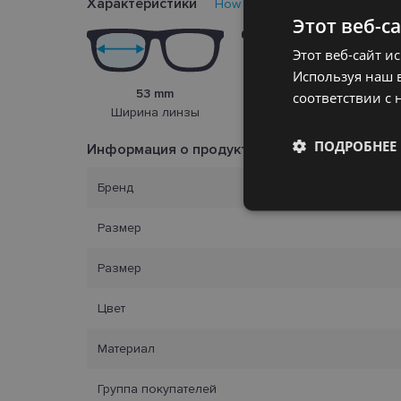
Характеристики
How to find your glasses size?
Этот веб-с
Этот веб-сайт и
Используя наш в
53 mm
17 mm
соответствии с 
Ширина линзы
Переносица
ПОДРОБНЕЕ
Информация о продукте
Бренд
Обязательные
Размер
Размер
Цвет
Обязател
Материал
Обязательные файлы
учетной записью. В
Группа покупателей