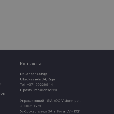
eferences attiecībā uz
уникальных
нерированного
используется для
ации
айта.
аботки Django для
 сайт от
Контакты
-формы.
cript.com для
Dr.Lensor Latvija
 использование
Ulbrokas iela 34, Rīga
й работы баннера
и
Tel.: +371 20229944
E-pasts: info@lensor.eu
лов
Управляющий - SIA «OC Vision», рег.
Описание
40003105710
Улброкас улица 34, г. Рига, LV - 1021