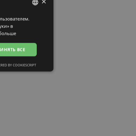
×
ользователем.
LATVIAN
уки» в
ENGLISH
 больше
RUSSIAN
ИНЯТЬ ВСЕ
FINNISH
RED BY COOKIESCRIPT
сифицированные
ированные
тему и управление
и».