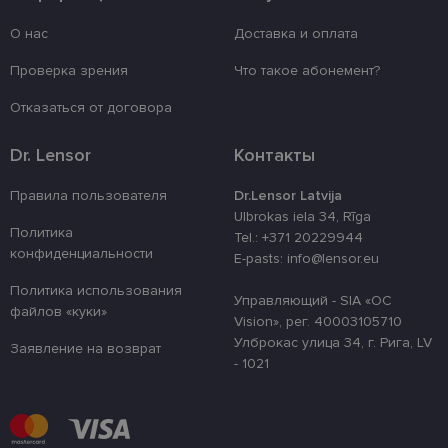
Провайдер /
Срок
Название
Описание
Домен
действия
О нас
Доставка и оплата
_tt_enable_cookie
.lensor.eu
2 месяца
Šis sīkfails ti
4 недели
izmantots, la
Проверка зрения
Что такое абонемент?
atcerētos lie
preferences a
uz sīkdatņu
Отказаться от договора
izmantošanu
vietnē.
Dr. Lensor
Контакты
country_ok
www.lensor.eu
1 год
clientId
www.lensor.eu
1 год
Этот файл c
Правила пользователя
Dr.Lensor Latvija
используетс
Ulbrokas iela 34, Rīga
различения
Политика
уникальных
Tel.: +371 20229944
пользовате
конфиденциальности
E-pasts: info@lensor.eu
путем прис
случайно
сгенериров
Политика использования
Управляющий - SIA «OC
номера в ка
файлов «куки»
идентифика
Vision», рег. 40003105710
клиента. Он
Улброкас улица 34, г. Рига, LV
используетс
Заявление на возврат
улучшения 
- 1021
пользовате
оптимизаци
производит
и
функционал
веб-сайта.