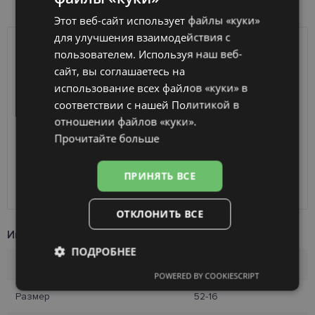
НАЛИЧИЕ ТОВАРА В МАГАЗИНАХ
Этот веб-сайт использует файлы «куки»
ENGLISH
для улучшения взаимодействия с
RUSSIAN
пользователем. Используя наш веб-
ДОСТАВКА
ЛАТВИЯ
сайт, вы соглашаетесь на
FINNISH
использование всех файлов «куки» в
Ориентировочная доставка
Вторник 11 августа
соответствии с нашей Политикой в ​​
вашего заказа
2026 г.
отношении файлов «куки».
Получить в магазине оптики
бесплатно
Прочитайте больше
SmartPosti
0.75 €
Unisend pakomāti
1.00 €
Omniva
1.75 €
ПРИНЯТЬ ВСЕ
Курьер
7.00 €
ОТКЛОНИТЬ ВСЕ
Информация о продукте
ПОДРОБНЕЕ
Бренд
AVANGLION
POWERED BY COOKIESCRIPT
Обязательные
Аналитические
Размер
52-16