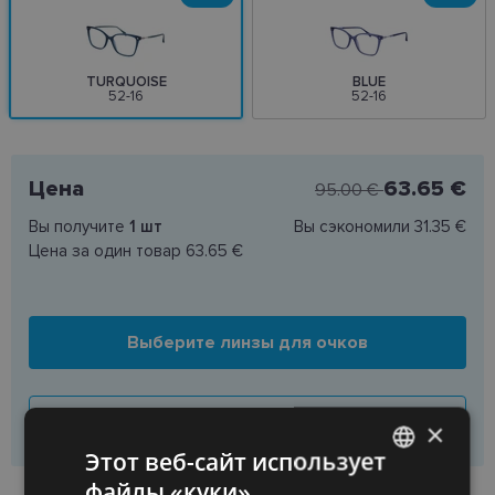
TURQUOISE
BLUE
52-16
52-16
Цена
63.65 €
95.00 €
Вы получите
1
шт
Вы сэкономили
31.35 €
Цена за один товар
63.65 €
Выберите линзы для очков
Купить только раму
×
Этот веб-сайт использует
файлы «куки»
LATVIAN