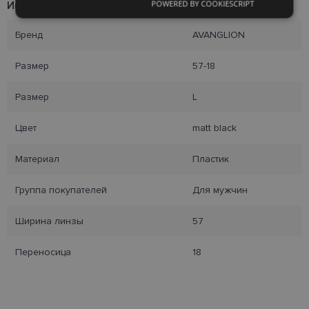
POWERED BY COOKIESCRIPT
Информация о продукте
Обязательные
Аналитические
Бренд
AVANGLION
Целевые
Функциональные
Размер
57-18
Размер
L
Неклассифицированные
Цвет
matt black
Материал
Пластик
Группа покупателей
Для мужчин
Обязательные
Аналитические
Ширина линзы
57
Целевые
Функциональные
Переносица
18
Неклассифицированные
Обязательные файлы «куки» позволяют
выполнять основные функции веб-сайта, такие
как вход в систему и управление учетной