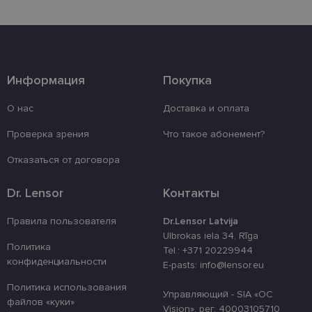
записью. Веб-сайт не может использоваться
должным образом без обязательных файлов
«куки».
Провайдер /
Срок
Название
Описание
Домен
действия
_tt_enable_cookie
.lensor.eu
2 месяца
Šis sīkfails ti
Информация
Покупка
4 недели
izmantots, la
atcerētos lie
preferences a
О нас
Доставка и оплата
uz sīkdatņu
izmantošanu
Проверка зрения
Что такое абонемент?
vietnē.
country_ok
www.lensor.eu
1 год
Отказаться от договора
clientId
www.lensor.eu
1 год
Этот файл c
используетс
Dr. Lensor
Контакты
различения
уникальных
пользовате
Правила пользователя
Dr.Lensor Latvija
путем прис
случайно
Ulbrokas iela 34, Rīga
сгенериров
Политика
Tel.: +371 20229944
номера в ка
конфиденциальности
идентифика
E-pasts: info@lensor.eu
клиента. Он
используетс
Политика использования
улучшения 
Управляющий - SIA «OC
файлов «куки»
пользовате
Vision», рег. 40003105710