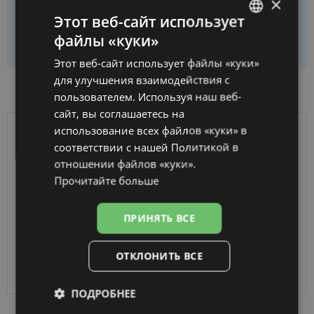
×
Этот веб-сайт использует
файлы «куки»
Купить только раму
LATVIAN
Этот веб-сайт использует файлы «куки»
ENGLISH
для улучшения взаимодействия с
НАЛИЧИЕ ТОВАРА В МАГАЗИНАХ
RUSSIAN
пользователем. Используя наш веб-
сайт, вы соглашаетесь на
FINNISH
использование всех файлов «куки» в
ДОСТАВКА
ЛАТВИЯ
соответствии с нашей Политикой в ​​
отношении файлов «куки».
Ориентировочная доставка
Четверг 13 августа
Прочитайте больше
вашего заказа
2026 г.
Получить в магазине оптики
бесплатно
ПРИНЯТЬ ВСЕ
SmartPosti
0.75 €
Unisend pakomāti
1.00 €
ОТКЛОНИТЬ ВСЕ
Omniva
1.75 €
Курьер
7.00 €
ПОДРОБНЕЕ