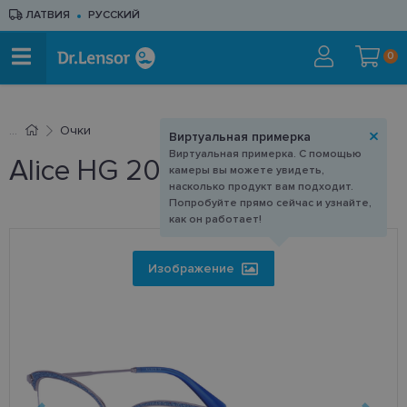
ЛАТВИЯ
РУССКИЙ
0
Очки
Виртуальная примерка
Виртуальная примерка. С помощью
Alice HG 209 C1 53-17
камеры вы можете увидеть,
насколько продукт вам подходит.
Попробуйте прямо сейчас и узнайте,
как он работает!
Изображение