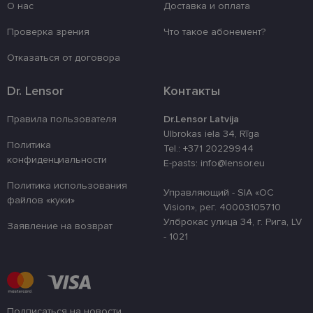
Домен
действия
О нас
Доставка и оплата
_tt_enable_cookie
.lensor.eu
2 месяца
Šis sīkfails ti
Проверка зрения
Что такое абонемент?
4 недели
izmantots, la
atcerētos lie
preferences a
Отказаться от договора
uz sīkdatņu
izmantošanu
vietnē.
Dr. Lensor
Контакты
country_ok
www.lensor.eu
1 год
Правила пользователя
Dr.Lensor Latvija
clientId
www.lensor.eu
1 год
Этот файл c
Ulbrokas iela 34, Rīga
используетс
различения
Политика
Tel.: +371 20229944
уникальных
конфиденциальности
E-pasts: info@lensor.eu
пользовате
путем прис
случайно
Политика использования
Управляющий - SIA «OC
сгенериров
файлов «куки»
номера в ка
Vision», рег. 40003105710
идентифика
Улброкас улица 34, г. Рига, LV
клиента. Он
Заявление на возврат
используетс
- 1021
улучшения 
пользовате
оптимизаци
производит
и
функционал
веб-сайта.
Подписаться на новости