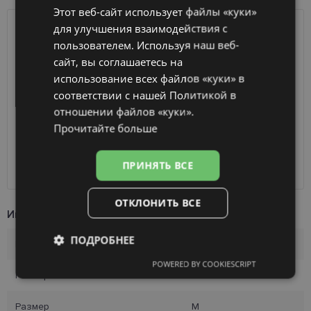
Этот веб-сайт использует файлы «куки»
ENGLISH
для улучшения взаимодействия с
ДОСТАВКА
ЛАТВИЯ
RUSSIAN
пользователем. Используя наш веб-
сайт, вы соглашаетесь на
FINNISH
Ориентировочная доставка
Четверг 13 августа
использование всех файлов «куки» в
вашего заказа
2026 г.
соответствии с нашей Политикой в ​​
Получить в магазине оптики
бесплатно
отношении файлов «куки».
SmartPosti
0.75 €
Прочитайте больше
Unisend pakomāti
1.00 €
Omniva
1.75 €
ПРИНЯТЬ ВСЕ
Курьер
7.00 €
ОТКЛОНИТЬ ВСЕ
Информация о продукте
ПОДРОБНЕЕ
Бренд
ALICE
POWERED BY COOKIESCRIPT
Обязательные
Аналитические
Размер
53-17
Размер
M