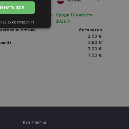
А
ЛАТВИЯ
ИНЯТЬ ВСЕ
FINNISH
очная доставка вашего
Среда 12 августа
2026 г.
RED BY COOKIESCRIPT
сифицированные
магазине оптики
бесплатно
2.00 €
omāti
2.50 €
3.00 €
7.00 €
ированные
тему и управление
и».
eferences attiecībā uz
Контакты
уникальных
нерированного