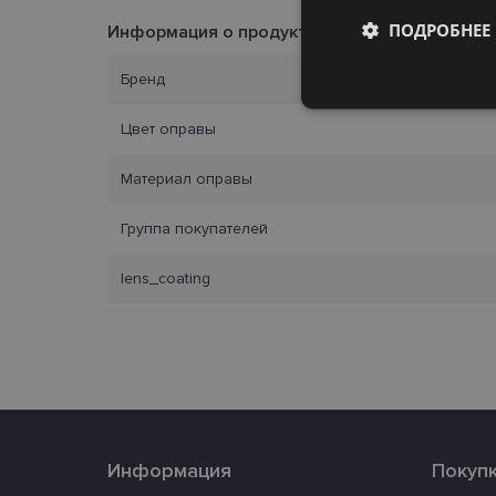
ПОДРОБНЕЕ
Информация о продукте
Бренд
Обязательные
Цвет оправы
Материал оправы
Группа покупателей
Обязател
lens_coating
Обязательные файлы
учетной записью. В
Название
_tt_enable_cookie
country_ok
Информация
Покуп
clientId