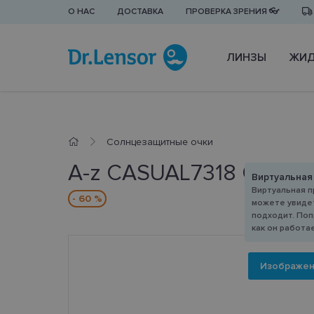
О НАС
ДОСТАВКА
ПРОВЕРКА ЗРЕНИЯ 👓
ЛИНЗЫ
ЖИД
Cолнцезащитные очки
A-z CASUAL7318 CP
Виртуальная
Виртуальная п
- 60 %
можете увидет
подходит. Поп
как он работа
Изображе