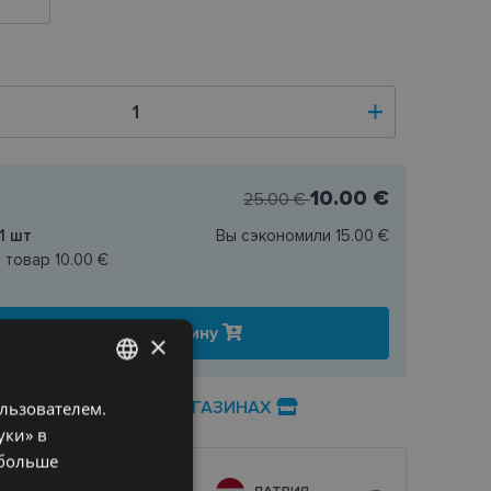
10.00 €
25.00 €
1
шт
Вы сэкономили
15.00 €
н товар
10.00 €
Добавить в корзину
×
НАЛИЧИЕ ТОВАРА В МАГАЗИНАХ
ользователем.
LATVIAN
уки» в
ENGLISH
 больше
RUSSIAN