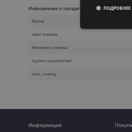
ПОДРОБНЕЕ
Информация о продукте
Бренд
Обязательные
Цвет оправы
Материал оправы
Группа покупателей
Обязател
lens_coating
Обязательные файлы
учетной записью. В
Название
_tt_enable_cookie
country_ok
Информация
Покуп
clientId