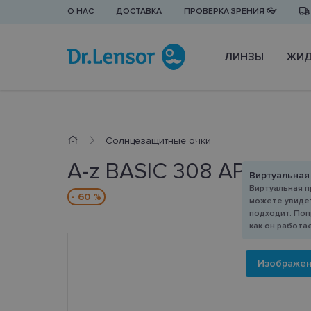
О НАС
ДОСТАВКА
ПРОВЕРКА ЗРЕНИЯ 👓
ЛИНЗЫ
ЖИД
Cолнцезащитные очки
A-z BASIC 308 AP
Виртуальная
Виртуальная п
- 60 %
можете увидет
подходит. Поп
как он работа
Изображе