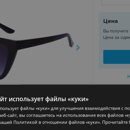
Цена
Вы получите
Цена за оди
айт использует файлы «куки»
ДОСТАВК
спользует файлы «куки» для улучшения взаимодействия с п
Ориентиров
еб-сайт, вы соглашаетесь на использование всех файлов «к
заказа
нашей Политикой в ​​отношении файлов «куки».
Прочитайте
Получить в 