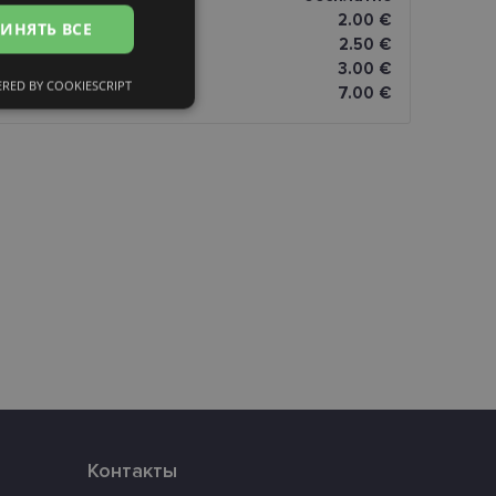
2.00 €
ИНЯТЬ ВСЕ
FINNISH
omāti
2.50 €
3.00 €
RED BY COOKIESCRIPT
7.00 €
сифицированные
ированные
тему и управление
и».
eferences attiecībā uz
Контакты
уникальных
нерированного