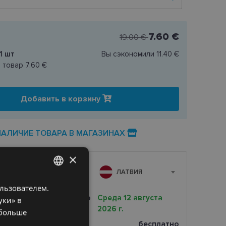
7.60 €
19.00 €
1
шт
Вы сэкономили
11.40 €
н товар
7.60 €
Добавить в корзину
НАЛИЧИЕ ТОВАРА В МАГАЗИНАХ
×
А
ЛАТВИЯ
ользователем.
LATVIAN
очная доставка вашего
Среда 12 августа
уки» в
ENGLISH
2026 г.
 больше
RUSSIAN
магазине оптики
бесплатно