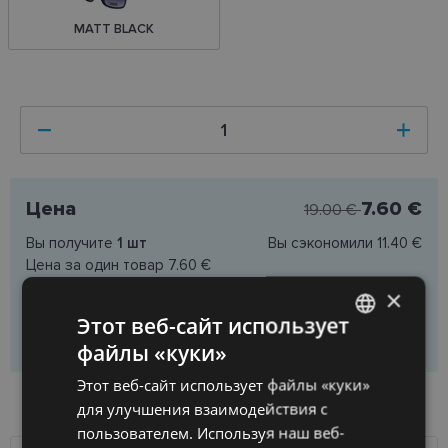
MATT BLACK
Цена
7.60 €
19.00 €
Вы получите
1
шт
Вы сэкономили
11.40 €
Цена за один товар
7.60 €
×
Этот веб-сайт использует
Добавить в корзину
файлы «куки»
LATVIAN
Этот веб-сайт использует файлы «куки»
ENGLISH
НАЛИЧИЕ ТОВАРА В МАГАЗИНАХ
для улучшения взаимодействия с
RUSSIAN
пользователем. Используя наш веб-