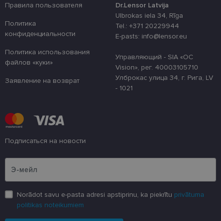
Правила пользователя
Dr.Lensor Latvija
uz sīkdatņu
izmantošanu
Ulbrokas iela 34, Rīga
vietnē.
Политика
Tel.: +371 20229944
конфиденциальности
country_ok
www.lensor.eu
1 год
E-pasts: info@lensor.eu
clientId
www.lensor.eu
1 год
Этот файл c
Политика использования
используетс
Управляющий - SIA «OC
файлов «куки»
различения
Vision», рег. 40003105710
уникальных
пользовате
Улброкас улица 34, г. Рига, LV
Заявление на возврат
путем прис
- 1021
случайно
сгенериров
номера в ка
идентифика
клиента. Он
используетс
улучшения 
пользовате
Подписаться на новости
оптимизаци
производит
Пожалуйста, введите свой адрес электронной почты
и
функционал
веб-сайта.
shipping_country
www.lensor.eu
1 год
Norādot savu e-pasta adresi apstiprinu, ka piekrītu
privātuma
csrftoken
www.lensor.eu
11
Этот файл c
politikas noteikumiem
месяцев
связан с пл
4 недели
веб-разраб