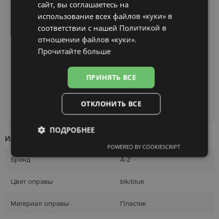
сайт, вы соглашаетесь на
FINNISH
ДОСТАВКА
ЛАТВИЯ
использование всех файлов «куки» в
соответствии с нашей Политикой в ​​
отношении файлов «куки».
Ориентировочная доставка
Вторник 11 августа
вашего заказа
2026 г.
Прочитайте больше
Получить в магазине оптики
бесплатно
SmartPosti
2.00 €
ПРИНЯТЬ ВСЕ
Unisend pakomāti
2.50 €
Omniva
3.00 €
ОТКЛОНИТЬ ВСЕ
Курьер
7.00 €
ПОДРОБНЕЕ
Информация о продукте
POWERED BY COOKIESCRIPT
Обязательные
Аналитические
Бренд
A-Z
Цвет оправы
blk/blue
Целевые
Функциональные
Материал оправы
Пластик