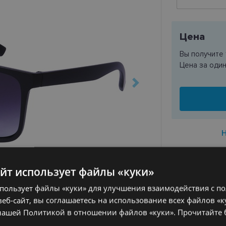
Цена
Вы получите
Цена за оди
айт использует файлы «куки»
ДОСТАВК
спользует файлы «куки» для улучшения взаимодействия с п
Ориентиров
еб-сайт, вы соглашаетесь на использование всех файлов «к
заказа
нашей Политикой в ​​отношении файлов «куки».
Прочитайте
Получить в 