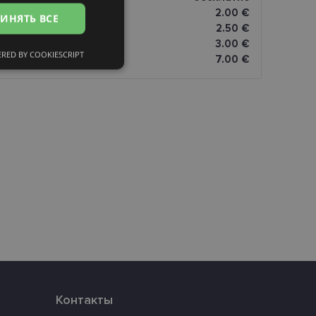
2.00 €
ИНЯТЬ ВСЕ
FINNISH
omāti
2.50 €
3.00 €
RED BY COOKIESCRIPT
7.00 €
сифицированные
ированные
тему и управление
и».
eferences attiecībā uz
Контакты
уникальных
нерированного