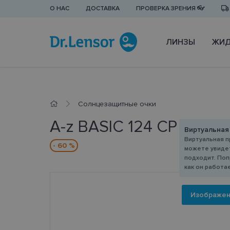
О НАС
ДОСТАВКА
ПРОВЕРКА ЗРЕНИЯ 👓
ЛИНЗЫ
ЖИД
Cолнцезащитные очки
A-z BASIC 124 CP
Виртуальная
Виртуальная п
- 60 %
можете увидет
подходит. Поп
как он работа
Изображе