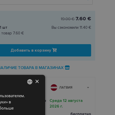
7.60 €
19.00 €
1
шт
Вы сэкономили
11.40 €
н товар
7.60 €
Добавить в корзину
НАЛИЧИЕ ТОВАРА В МАГАЗИНАХ
×
А
ЛАТВИЯ
ользователем.
LATVIAN
очная доставка вашего
Среда 12 августа
уки» в
ENGLISH
2026 г.
 больше
RUSSIAN
магазине оптики
бесплатно