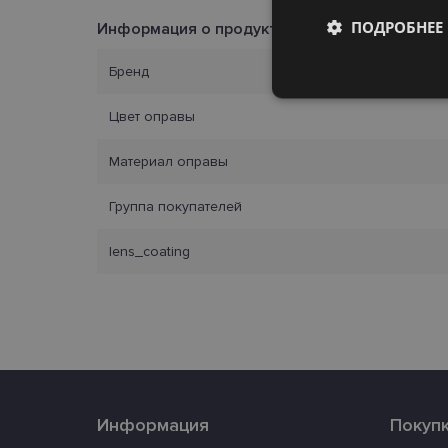
ПОДРОБНЕЕ
Информация о продукте
Бренд
Обязательные
Цвет оправы
Материал оправы
Группа покупателей
Обязател
lens_coating
Обязательные файлы
учетной записью. В
Название
_tt_enable_cookie
country_ok
Информация
Покуп
clientId