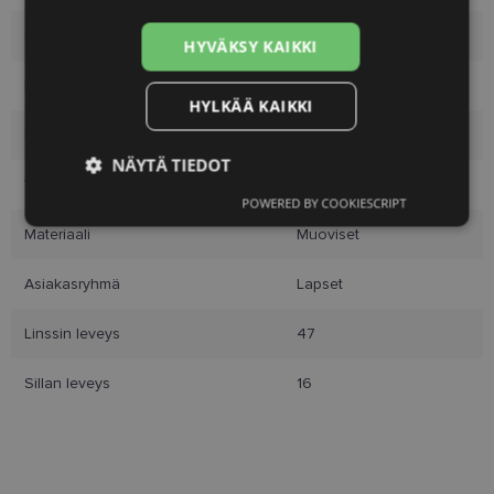
Merkki
VOGUE
HYVÄKSY KAIKKI
Koko
47-16
HYLKÄÄ KAIKKI
Koko
S
NÄYTÄ TIEDOT
Väri
black
POWERED BY COOKIESCRIPT
Ehdottomasti
Suorituskyvylliset
välttämättömät
Materiaali
Muoviset
Asiakasryhmä
Lapset
Kohdentavat
Toiminnalliset
Linssin leveys
47
Sillan leveys
16
Luokittelemattomat