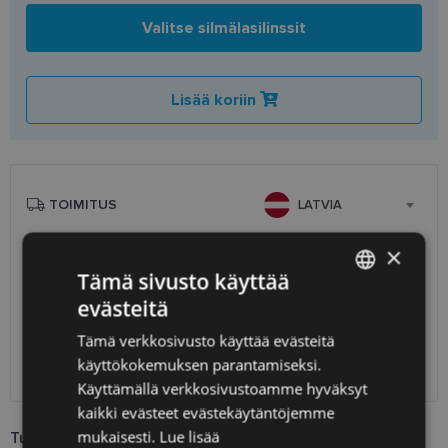
Valitse silmälasilinssit
Lisää koriin
TOIMITUS
LATVIA
×
Suunniteltu toimitusaika
torstai 13. elokuuta 2026
Tämä sivusto käyttää
Saņemšana optikas salonā
ilmainen
evästeitä
SmartPosti
0.75 €
LATVIAN
Unisend pakomāti
1.00 €
Tämä verkkosivusto käyttää evästeitä
ENGLISH
Omniva
1.75 €
käyttökokemuksen parantamiseksi.
Toimitus osoitteeseen
7.00 €
RUSSIAN
Käyttämällä verkkosivustoamme hyväksyt
kaikki evästeet evästekäytäntöjemme
FINNISH
mukaisesti.
Lue lisää
Tuotetiedot