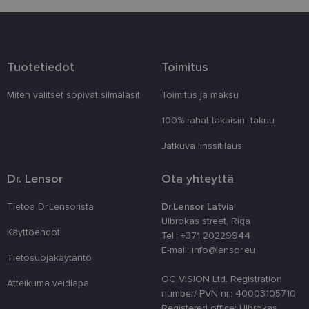
Ehdottomasti välttämättömät
Suorituskyvylliset
Kohdentavat
Tuotetiedot
Toimitus
Toiminnalliset
Luokittelemattomat
Miten valitset sopivat silmälasit
Toimitus ja maksu
Ehdottomasti välttämättömät evästeet
mahdollistavat verkkosivuston perustoiminnot,
100% rahat takaisin -takuu
kuten käyttäjän kirjautumisen ja tilinhallinnan.
Sivustoa ei voida käyttää oikein ilman ehdottoman
Jatkuva linssitilaus
välttämättömiä evästeitä.
Palveluntarjoaja
Nimi
Päättymisaika
Kuvau
Dr. Lensor
Ota yhteyttä
/ Verkkotunnus
_tt_enable_cookie
.lensor.eu
2 kuukautta 4
Šis sīkf
Tietoa Dr.Lensorista
Dr.Lensor Latvia
viikkoa
lai atce
prefere
Ulbrokas street, Riga
sīkdat
Käyttöehdot
Tel.: +371 20229944
tīmekļa
E-mail: info@lensor.eu
Tietosuojakäytäntö
country_ok
www.lensor.eu
1 vuosi
clientId
www.lensor.eu
1 vuosi
Tätä ev
OC VISION Ltd. Registration
Atteikuma veidlapa
erottam
number/ PVN nr.: 40003105710
käyttäj
satunna
Registered office: Ulbrokas