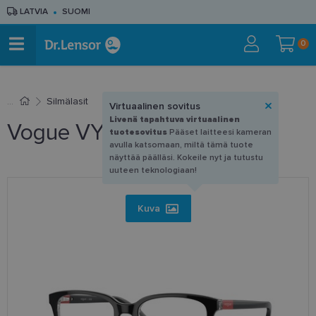
LATVIA
SUOMI
0
Silmälasit
Virtuaalinen sovitus
Livenä tapahtuva virtuaalinen
Vogue VY 2001 2853 47-16
tuotesovitus
Pääset laitteesi kameran
avulla katsomaan, miltä tämä tuote
näyttää päälläsi. Kokeile nyt ja tutustu
uuteen teknologiaan!
Kuva