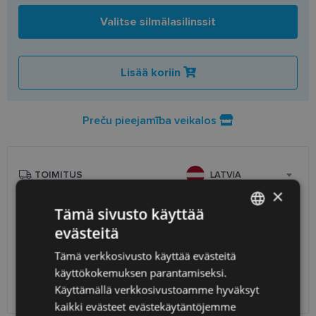
Valitse silmälasilinssit
Lisää koriin
Preču pieejamība veikalos
TOIMITUS
LATVIA
×
Tämä sivusto käyttää
Suunniteltu toimitusaika
perjantai 14. elokuuta 2026
evästeitä
Saņemšana optikas salonā
ilmainen
LATVIAN
SmartPosti
0.75 €
Tämä verkkosivusto käyttää evästeitä
ENGLISH
Unisend pakomāti
1.00 €
käyttökokemuksen parantamiseksi.
Omniva
1.75 €
RUSSIAN
Käyttämällä verkkosivustoamme hyväksyt
Toimitus osoitteeseen
7.00 €
kaikki evästeet evästekäytäntöjemme
FINNISH