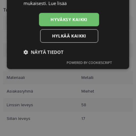
mukaisesti.
Lue lisää
Tuotetiedot
HYVÄKSY KAIKKI
Merkki
VERTICE
HYLKÄÄ KAIKKI
Koko
58-17
Koko
L
NÄYTÄ TIEDOT
POWERED BY COOKIESCRIPT
Väri
matt grey
Ehdottomasti
Suorituskyvylliset
välttämättömät
Materiaali
Metalli
Asiakasryhmä
Miehet
Kohdentavat
Toiminnalliset
Linssin leveys
58
Luokittelemattomat
Sillan leveys
17