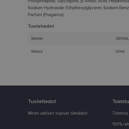
Phospholipids; Glycolipids; p-Anisic Acid; Helianth
Ehdottomasti välttäm
Sodium Hydroxide; Ethylhexylglycerin; Sodium Benz
tilinhallinnan. Sivus
Parfum (Fragance).
Nimi
Tuotetiedot
_tt_enable_cookie
Merkki
SENSIL
country_ok
Määrä
50ml
clientId
shipping_country
csrftoken
CookieScriptConse
Tuotetiedot
Toimit
Miten valitset sopivat silmälasit
Toimitus
100% rah
Nimi