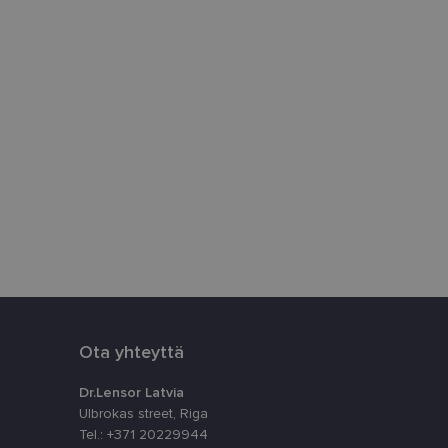
utumisen ja
āja preferences
tnē.
uiset käyttäjät
n asiakkaan
yttäjän kokemusta
nallisuutta.
hitysympäristöön.
tyyppisiltä
staan.
ttä
Ota yhteyttä
stamiseen. On
banneri toimii
Dr.Lensor Latvia
Ulbrokas street, Riga
Tel.: +371 20229944
a
Kuvaus