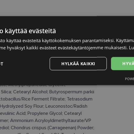
vening on the face, neck and décolleté area.
o käyttää evästeitä
to käyttää evästeitä käyttökokemuksen parantamiseksi. Käyttämä
e hyväksyt kaikki evästeet evästekäytäntöjemme mukaisesti.
Lu
OT
HYLKÄÄ KAIKKI
HYVÄ
POWE
Suorituskyvylliset
Kohdentavat
Toiminnalliset
Luok
te; Methylpropanediol; Glycerin;
t
Silica; Cetearyl Alcohol; Butyrospermum parkii
ctobacillus/Rice Ferment Filtrate; Tetrasodium
 Hydrolyzed Soy Flour; Leuconostoc/Radish
evulinic Acid; Propylene Glycol; Cetearyl
lymer; Ammonium Acryloyldimethyltaurate/VP
ediol; Chondrus crispus (Carrageenan) Powder;
välttämättömät
Suorituskyvylliset
Kohdentavat
Toiminnalliset
Luok