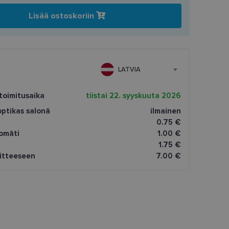
Lisää ostoskoriin
LATVIA
toimitusaika
tiistai 22. syyskuuta 2026
ptikas salonā
ilmainen
0.75 €
omāti
1.00 €
1.75 €
oitteeseen
7.00 €