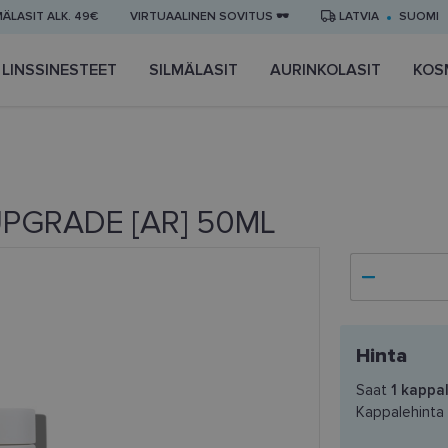
MÄLASIT ALK. 49€
VIRTUAALINEN SOVITUS 🕶️
LATVIA
SUOMI
LINSSINESTEET
SILMÄLASIT
AURINKOLASIT
KOS
UPGRADE [AR] 50ML
Hinta
Saat
1
kappal
Kappalehinta