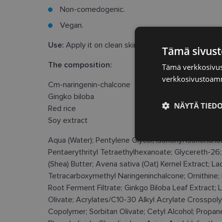
Non-comedogenic.
Vegan.
Use:
Apply it on clean skin every morning and/or e
Tämä sivust
The composition:
Tämä verkkosivus
verkkosivustoamm
Cm-naringenin-chalcone
Gingko biloba
NÄYTÄ TIED
Red rice
Soy extract
Ehdottomasti
Aqua (Water); Pentylene Glycol; Isononyl Isononanoa
välttämättömä
Pentaerythrityl Tetraethylhexanoate; Glycereth-26; 
(Shea) Butter; Avena sativa (Oat) Kernel Extract; La
Tetracarboxymethyl Naringeninchalcone; Ornithine;
Root Ferment Filtrate; Ginkgo Biloba Leaf Extract; L
Olivate; Acrylates/C10-30 Alkyl Acrylate Crosspo
Copolymer; Sorbitan Olivate; Cetyl Alcohol; Propan
Ehdottomasti 