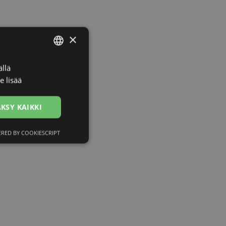
×
llä
LATVIAN
e lisää
ENGLISH
RUSSIAN
KSY KAIKKI
FINNISH
RED BY COOKIESCRIPT
ittelemattomat
ittelemattomat