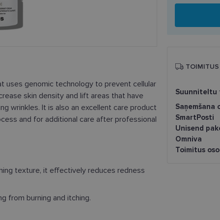
TOIMITUS
at uses genomic technology to prevent cellular
Suunniteltu 
crease skin density and lift areas that have
Saņemšana o
ng wrinkles. It is also an excellent care product
SmartPosti
ocess and for additional care after professional
Unisend pak
Omniva
Toimitus os
hing texture, it effectively reduces redness
ing from burning and itching.