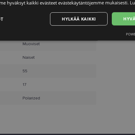
e hyväksyt kaikki evästeet evästekäytäntöjemme mukaisesti.
Lu
55-17
M
OT
HYLKÄÄ KAIKKI
HYVÄ
burg/silv
POWE
Suorituskyvylliset
Kohdentavat
Toiminnalliset
Luok
t
Muoviset
Naiset
55
välttämättömät
Suorituskyvylliset
Kohdentavat
Toiminnalliset
Luok
17
ättömät evästeet mahdollistavat verkkosivuston perustoiminnot, kuten käyttäjän kirja
Polarized
toa ei voida käyttää oikein ilman ehdottoman välttämättömiä evästeitä.
Palveluntarjoaja
Päättymisaika
Kuvaus
/ Verkkotunnus
.lensor.eu
2 kuukautta 4
Šis sīkfails tiek izmantots, lai atcerētos lietot
viikkoa
attiecībā uz sīkdatņu izmantošanu tīmekļa vie