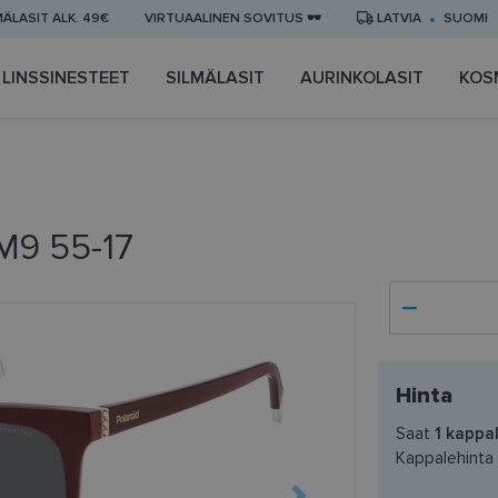
MÄLASIT ALK. 49€
VIRTUAALINEN SOVITUS 🕶️
LATVIA
SUOMI
LINSSINESTEET
SILMÄLASIT
AURINKOLASIT
KOS
M9 55-17
Hinta
Saat
1
kappal
Kappalehinta