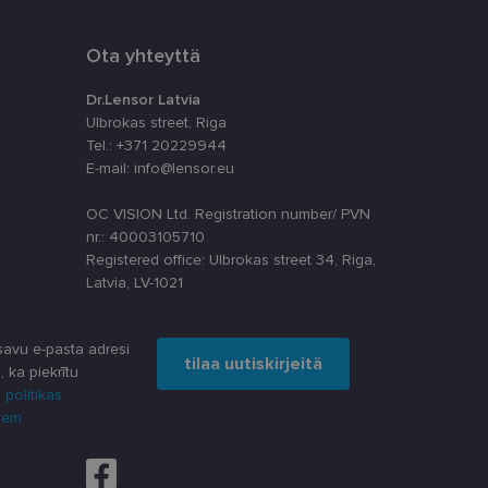
uiset käyttäjät
n asiakkaan
Ota yhteyttä
yttäjän kokemusta
nallisuutta.
Dr.Lensor Latvia
Ulbrokas street, Riga
hitysympäristöön.
Tel.: +371 20229944
tyyppisiltä
E-mail: info@lensor.eu
staan.
ttä
OC VISION Ltd. Registration number/ PVN
stamiseen. On
banneri toimii
nr.: 40003105710
Registered office: Ulbrokas street 34, Riga,
Latvia, LV-1021
a
Kuvaus
ikkoa
avu e-pasta adresi
tilaa uutiskirjeitä
, ka piekrītu
ikkoa
ticsiin - mikä on
 politikas
yn
toja siitä, miten
silöimään käyttäjät
noksista, jotka
iem
unnukseksi. Se
itussa
ytetään vierailija-,
jen
ai noteiktu, vai