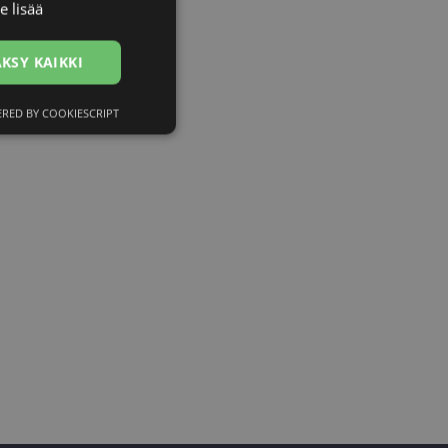
e lisää
ENGLISH
RUSSIAN
KSY KAIKKI
FINNISH
RED BY COOKIESCRIPT
ittelemattomat
ittelemattomat
utumisen ja
āja preferences
tnē.