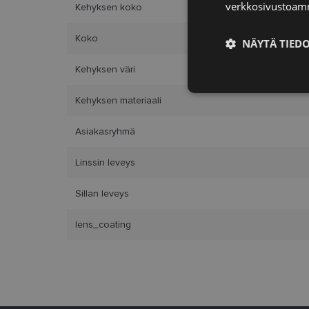
verkkosivustoamm
Kehyksen koko
Koko
NÄYTÄ TIED
Kehyksen väri
Ehdottomasti
välttämättömä
Kehyksen materiaali
Asiakasryhmä
Linssin leveys
Ehdottomasti 
Sillan leveys
Ehdottomasti välttäm
lens_coating
tilinhallinnan. Sivus
Nimi
_tt_enable_cookie