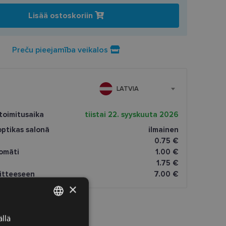
Lisää ostoskoriin
Preču pieejamība veikalos
LATVIA
toimitusaika
tiistai 22. syyskuuta 2026
ptikas salonā
ilmainen
0.75 €
omāti
1.00 €
1.75 €
oitteeseen
7.00 €
×
llä
LATVIAN