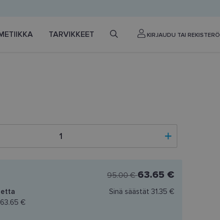
METIIKKA
TARVIKKEET
KIRJAUDU TAI REKISTERÖ
63.65 €
95.00 €
etta
Sinä säästät
31.35 €
63.65 €