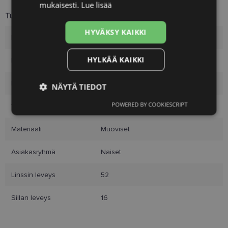
mukaisesti.
Lue lisää
Tuotetiedot
HYVÄKSY KAIKKI
Merkki
CAROLINA HERRERA
HYLKÄÄ KAIKKI
Koko
52-16
Koko
S
NÄYTÄ TIEDOT
POWERED BY COOKIESCRIPT
Väri
black/whit
Ehdottomasti
Suorituskyvylliset
välttämättömät
Materiaali
Muoviset
Asiakasryhmä
Naiset
Kohdentavat
Toiminnalliset
Linssin leveys
52
Luokittelemattomat
Sillan leveys
16