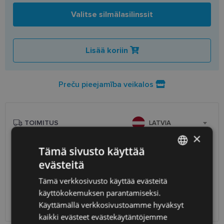
Valitse silmälasilinssit
Lisää koriin
Preču pieejamība veikalos
TOIMITUS
LATVIA
×
Tämä sivusto käyttää
Suunniteltu toimitusaika
torstai 13. elokuuta 2026
evästeitä
Saņemšana optikas salonā
ilmainen
LATVIAN
SmartPosti
0.75 €
Tämä verkkosivusto käyttää evästeitä
ENGLISH
Unisend pakomāti
1.00 €
käyttökokemuksen parantamiseksi.
Omniva
1.75 €
RUSSIAN
Käyttämällä verkkosivustoamme hyväksyt
Toimitus osoitteeseen
2.00 €
kaikki evästeet evästekäytäntöjemme
FINNISH