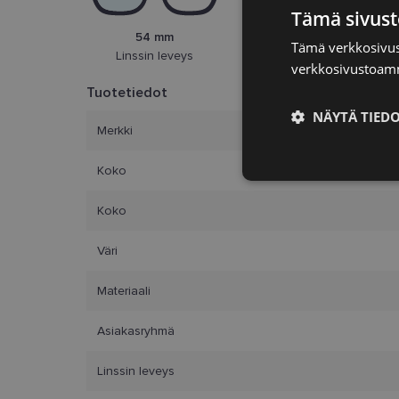
Tämä sivust
54 mm
15 mm
Tämä verkkosivus
Linssin leveys
Sillan leveys
verkkosivustoamm
Tuotetiedot
NÄYTÄ TIED
Merkki
Ehdottomasti
Koko
välttämättömä
Koko
Väri
Materiaali
Ehdottomasti 
Asiakasryhmä
Ehdottomasti välttäm
tilinhallinnan. Sivus
Linssin leveys
Nimi