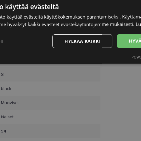
o käyttää evästeitä
to käyttää evästeitä käyttökokemuksen parantamiseksi. Käyttämä
e hyväksyt kaikki evästeet evästekäytäntöjemme mukaisesti.
Lu
OT
HYLKÄÄ KAIKKI
HYVÄ
FERRAGAMO
POWE
Suorituskyvylliset
Kohdentavat
Toiminnalliset
Luok
54-15
t
S
black
Muoviset
välttämättömät
Suorituskyvylliset
Kohdentavat
Toiminnalliset
Luok
Naiset
ättömät evästeet mahdollistavat verkkosivuston perustoiminnot, kuten käyttäjän kirja
toa ei voida käyttää oikein ilman ehdottoman välttämättömiä evästeitä.
54
Palveluntarjoaja
Päättymisaika
Kuvaus
/ Verkkotunnus