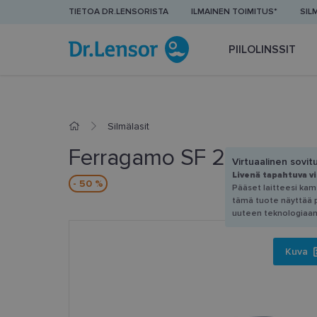
TIETOA DR.LENSORISTA
ILMAINEN TOIMITUS*
SIL
PIILOLINSSIT
Silmälasit
Ferragamo SF 2937R 001
Virtuaalinen sovit
Livenä tapahtuva v
- 50 %
Pääset laitteesi kam
tämä tuote näyttää pä
uuteen teknologiaan
Kuva