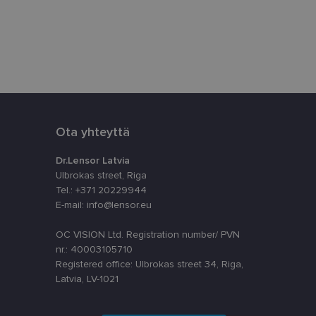
āja preferences
tnē.
uiset käyttäjät
n asiakkaan
yttäjän kokemusta
nallisuutta.
Ota yhteyttä
hitysympäristöön.
tyyppisiltä
Dr.Lensor Latvia
staan.
Ulbrokas street, Riga
ttä
Tel.: +371 20229944
stamiseen. On
banneri toimii
E-mail: info@lensor.eu
OC VISION Ltd. Registration number/ PVN
nr.: 40003105710
a
Kuvaus
Registered office: Ulbrokas street 34, Riga,
ikkoa
Latvia, LV-1021
ikkoa
ticsiin - mikä on
yn
toja siitä, miten
silöimään käyttäjät