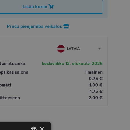
Lisää koriin
Preču pieejamība veikalos
LATVIA
toimitusaika
keskiviikko 12. elokuuta 2026
ptikas salonā
ilmainen
0.75 €
omāti
1.00 €
1.75 €
oitteeseen
2.00 €
×