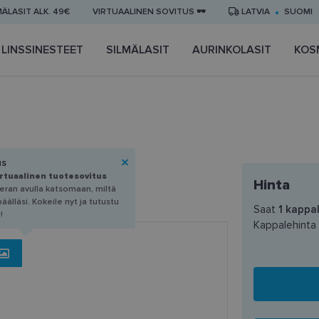
MÄLASIT ALK. 49€
VIRTUAALINEN SOVITUS 🕶️
LATVIA
SUOMI
LINSSINESTEET
SILMÄLASIT
AURINKOLASIT
KOS
 54-15
us
irtuaalinen tuotesovitus
Hinta
eran avulla katsomaan, miltä
älläsi. Kokeile nyt ja tutustu
Saat
1
kappal
!
Kappalehinta