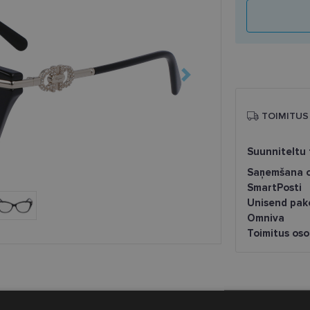
TOIMITUS
Suunniteltu 
Saņemšana o
SmartPosti
Unisend pak
Omniva
Toimitus os