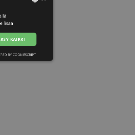
llä
LATVIAN
e lisää
ENGLISH
RUSSIAN
KSY KAIKKI
FINNISH
RED BY COOKIESCRIPT
ittelemattomat
ittelemattomat
utumisen ja