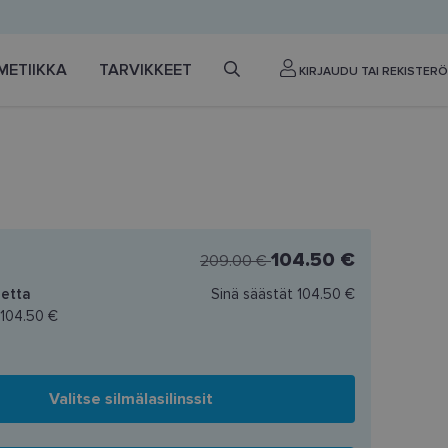
METIIKKA
TARVIKKEET
KIRJAUDU TAI REKISTERÖ
104.50 €
209.00 €
etta
Sinä säästät
104.50 €
104.50 €
Valitse silmälasilinssit