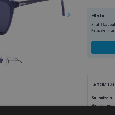
Hinta
Saat
1
kappal
Kappalehinta
TOIMITUS
Suunniteltu 
Saņemšana o
SmartPosti