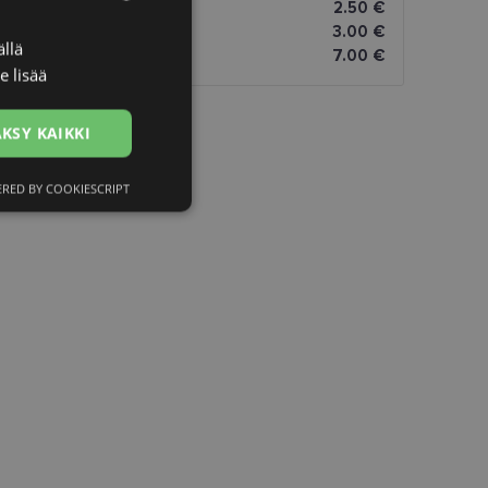
omāti
2.50 €
3.00 €
llä
LATVIAN
oitteeseen
7.00 €
e lisää
ENGLISH
RUSSIAN
KSY KAIKKI
FINNISH
RED BY COOKIESCRIPT
ittelemattomat
ittelemattomat
utumisen ja