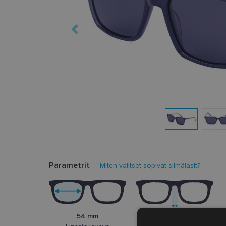
Parametrit
Miten valitset sopivat silmälasit?
54 mm
17 mm