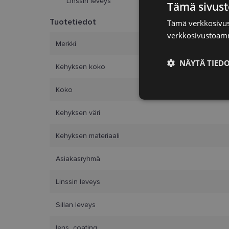
Linssin leveys
Sillan leveys
Tämä sivust
Tuotetiedot
Tämä verkkosivus
verkkosivustoamm
Merkki
NÄYTÄ TIED
Kehyksen koko
Koko
Ehdottomasti
välttämättömä
Kehyksen väri
Kehyksen materiaali
Asiakasryhmä
Ehdottomasti 
Linssin leveys
Ehdottomasti välttäm
tilinhallinnan. Sivus
Sillan leveys
Nimi
lens_coating