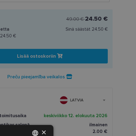
24.50 €
49.00 €
etta
Sinä säästät
24.50 €
24.50 €
Lisää ostoskoriin
Preču pieejamība veikalos
LATVIA
toimitusaika
keskiviikko 12. elokuuta 2026
ptikas salonā
ilmainen
×
2.00 €