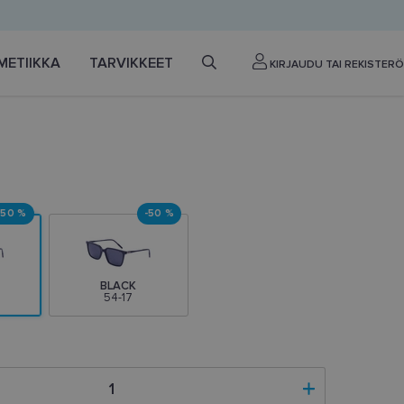
METIIKKA
TARVIKKEET
KIRJAUDU TAI REKISTERÖ
-50 %
-50 %
BLACK
54-17