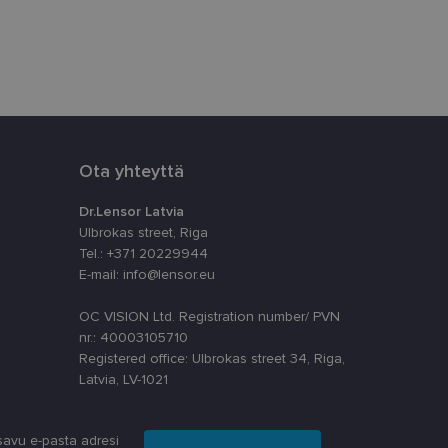
āja preferences
tnē.
uiset käyttäjät
n asiakkaan
yttäjän kokemusta
nallisuutta.
Ota yhteyttä
hitysympäristöön.
tyyppisiltä
Dr.Lensor Latvia
staan.
Ulbrokas street, Riga
ttä
Tel.: +371 20229944
stamiseen. On
E-mail: info@lensor.eu
banneri toimii
OC VISION Ltd. Registration number/ PVN
nr.: 40003105710
a
Kuvaus
Registered office: Ulbrokas street 34, Riga,
Latvia, LV-1021
ikkoa
ikkoa
ticsiin - mikä on
yn
toja siitä, miten
silöimään käyttäjät
avu e-pasta adresi
noksista, jotka