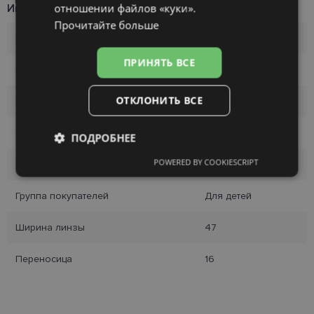
отношении файлов «куки».
Информация о продукте
Прочитайте больше
Бренд
VOGUE
ПРИНЯТЬ ВСЕ
Размер
47-16
ОТКЛОНИТЬ ВСЕ
Размер
S
Цвет
black
ПОДРОБНЕЕ
POWERED BY COOKIESCRIPT
Материал
Пластик
Обязательные
Аналитические
Группа покупателей
Для детей
Целевые
Функциональные
Ширина линзы
47
Переносица
16
Неклассифицированные