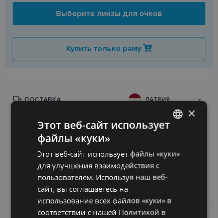
Выберите линзы для очков
Купить только раму
ДОСТАВКА
ЛАТВИЯ
×
Этот веб-сайт использует
Ориентировочная доставка
Пятница 14 августа
вашего заказа
2026 г.
файлы «куки»
LATVIAN
Получить в магазине оптики
бесплатно
Этот веб-сайт использует файлы «куки»
ENGLISH
SmartPosti
0.75 €
для улучшения взаимодействия с
Unisend pakomāti
1.00 €
RUSSIAN
пользователем. Используя наш веб-
Omniva
1.75 €
сайт, вы соглашаетесь на
FINNISH
Курьер
7.00 €
использование всех файлов «куки» в
соответствии с нашей Политикой в ​​