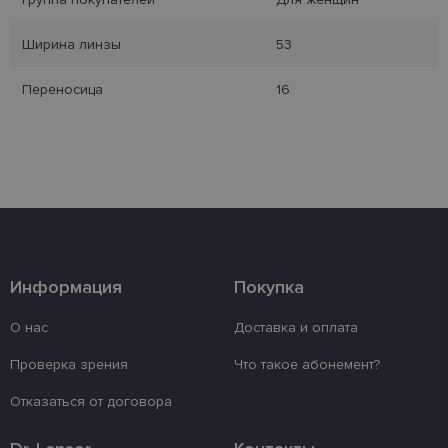
Неклассифицированные
Ширина линзы
53
Переносица
16
Обязательные
Аналитические
Целевые
Функциональные
Неклассифицированные
Обязательные файлы «куки» позволяют
выполнять основные функции веб-сайта, такие
Информация
Покупка
как вход в систему и управление учетной
записью. Веб-сайт не может использоваться
О нас
Доставка и оплата
должным образом без обязательных файлов
«куки».
Проверка зрения
Что такое абонемент?
Провайдер /
Срок
Название
Описание
Домен
действия
Отказаться от договора
_tt_enable_cookie
.lensor.eu
2 месяца
Šis sīkfails ti
4 недели
izmantots, la