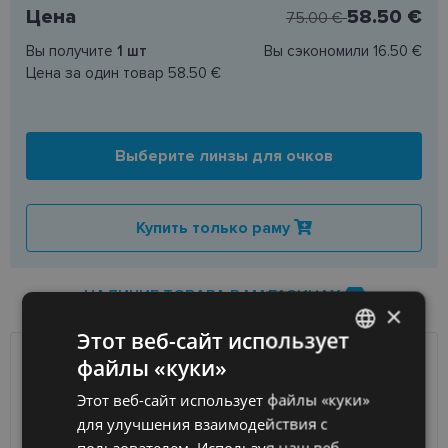
Цена
58.50 €
75.00 €
Вы получите
1
шт
Вы сэкономили
16.50 €
Цена за один товар
58.50 €
Выберите линзы для очков
Купить только раму
НАЛИЧИЕ ТОВАРА В МАГАЗИНАХ
×
Этот веб-сайт использует
файлы «куки»
LATVIAN
ДОСТАВКА
ЛАТВИЯ
Этот веб-сайт использует файлы «куки»
ENGLISH
для улучшения взаимодействия с
Ориентировочная доставка
Пятница 14 августа
RUSSIAN
вашего заказа
2026 г.
пользователем. Используя наш веб-