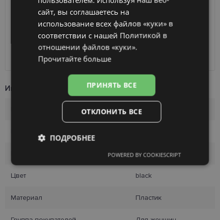
сайт, вы соглашаетесь на
FINNISH
Получить в магазине оптики
бесплатно
использование всех файлов «куки» в
SmartPosti
0.75 €
соответствии с нашей Политикой в ​​
Unisend pakomāti
1.00 €
Omniva
1.75 €
отношении файлов «куки».
Курьер
7.00 €
Прочитайте больше
ПРИНЯТЬ ВСЕ
Информация о продукте
Бренд
VERTICE
ОТКЛОНИТЬ ВСЕ
Размер
53-16
ПОДРОБНЕЕ
Размер
S
POWERED BY COOKIESCRIPT
Обязательные
Аналитические
Цвет
black
Целевые
Функциональные
Материал
Пластик
Группа покупателей
Для женщин