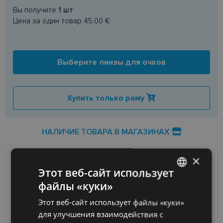
Вы получите
1
шт
Цена за один товар
45.00 €
Выберите линзы для очков
Купить только раму
НАЛИЧИЕ ТОВАРА В МАГАЗИНАХ
×
ДОСТАВКА
Этот веб-сайт использует
ЛАТВИЯ
файлы «куки»
LATVIAN
Ориентировочная доставка
Пятница 14 августа
Этот веб-сайт использует файлы «куки»
ENGLISH
вашего заказа
2026 г.
для улучшения взаимодействия с
Получить в магазине оптики
бесплатно
RUSSIAN