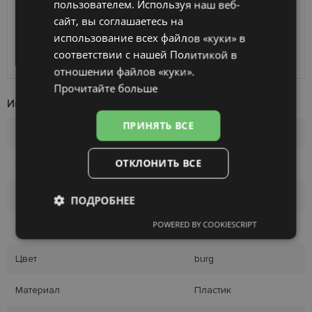
пользователем. Используя наш веб-
SmartPosti
0.75 €
сайт, вы соглашаетесь на
FINNISH
Unisend pakomāti
1.00 €
использование всех файлов «куки» в
Omniva
1.75 €
соответствии с нашей Политикой в ​​
Курьер
7.00 €
отношении файлов «куки».
Прочитайте больше
Информация о продукте
ПРИНЯТЬ ВСЕ
Бренд
TRENDY
ОТКЛОНИТЬ ВСЕ
Производитель
TRENDY
Размер
54-18
ПОДРОБНЕЕ
POWERED BY COOKIESCRIPT
Размер
M
Обязательные
Аналитические
Цвет
burg
Целевые
Функциональные
Материал
Пластик