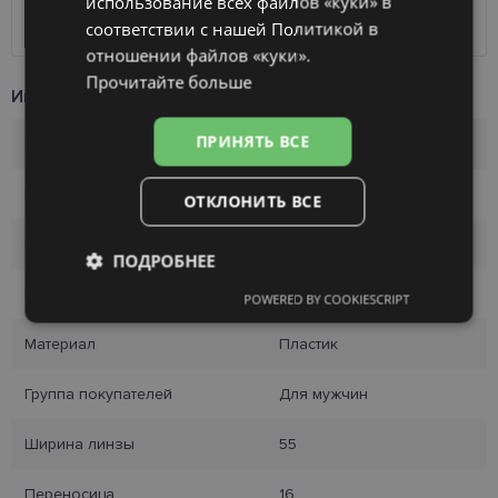
использование всех файлов «куки» в
Omniva
1.75 €
Курьер
7.00 €
соответствии с нашей Политикой в ​​
отношении файлов «куки».
Прочитайте больше
Информация о продукте
ПРИНЯТЬ ВСЕ
Бренд
TOMMY HILFIGER
Размер
55-16
ОТКЛОНИТЬ ВСЕ
Размер
M
ПОДРОБНЕЕ
Цвет
grey
POWERED BY COOKIESCRIPT
Обязательные
Аналитические
Материал
Пластик
Группа покупателей
Для мужчин
Целевые
Функциональные
Ширина линзы
55
Неклассифицированные
Переносица
16