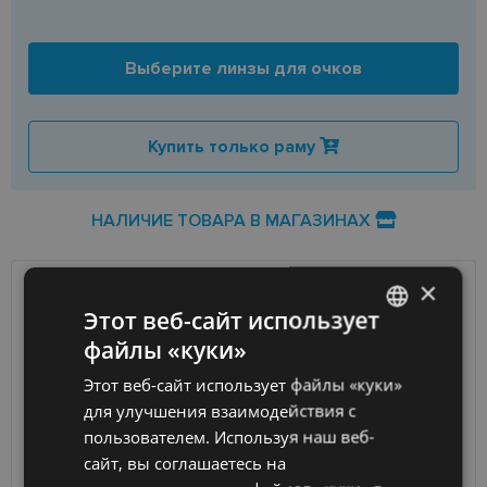
Выберите линзы для очков
Купить только раму
НАЛИЧИЕ ТОВАРА В МАГАЗИНАХ
×
ДОСТАВКА
ЛАТВИЯ
Этот веб-сайт использует
файлы «куки»
LATVIAN
Ориентировочная доставка
Среда 12 августа
Этот веб-сайт использует файлы «куки»
вашего заказа
2026 г.
ENGLISH
для улучшения взаимодействия с
Получить в магазине оптики
бесплатно
RUSSIAN
пользователем. Используя наш веб-
SmartPosti
0.75 €
сайт, вы соглашаетесь на
Unisend pakomāti
1.00 €
FINNISH