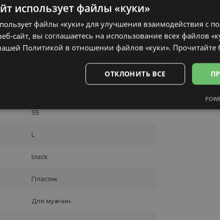
айт использует файлы «куки»
спользует файлы «куки» для улучшения взаимодействия с п
еб-сайт, вы соглашаетесь на использование всех файлов «к
нашей Политикой в ​​отношении файлов «куки».
Прочитайте
ОТКЛОНИТЬ ВСЕ
ПР
RAY-BAN
POWE
Аналитические
Целевые
Функциональные
Неклас
55
L
black
ьные
Аналитические
Целевые
Функциональные
Неклассифиц
Пластик
 «куки» позволяют выполнять основные функции веб-сайта, такие как вход в сис
еб-сайт не может использоваться должным образом без обязательных файлов «кук
Для мужчин
Провайдер /
Срок
Описание