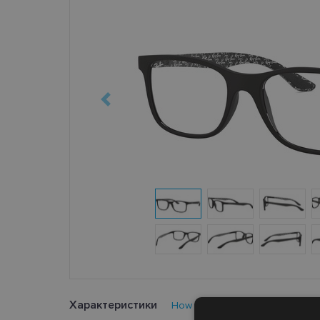
Характеристики
How to find your glasses size?