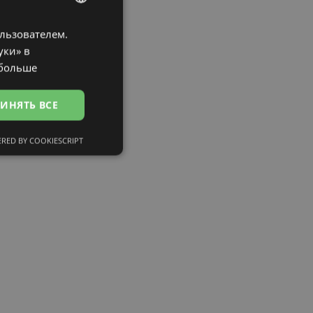
ользователем.
LATVIAN
уки» в
ENGLISH
 больше
RUSSIAN
ИНЯТЬ ВСЕ
FINNISH
RED BY COOKIESCRIPT
сифицированные
ированные
тему и управление
и».