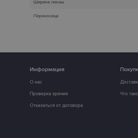
Ширина линзы
_tt_enable_cookie
Переносица
country_ok
clientId
shipping_country
csrftoken
Информация
Покуп
О нас
Доставк
CookieScriptConse
Проверка зрения
Что так
Отказаться от договора
Название
Пров
Название
Название
ttcsid
Дом