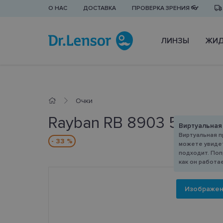
О НАС
ДОСТАВКА
ПРОВЕРКА ЗРЕНИЯ 👓
ЛИНЗЫ
ЖИД
Очки
Rayban RB 8903 5263 5
Виртуальная
Виртуальная п
- 33 %
можете увидет
подходит. Поп
как он работа
Изображе