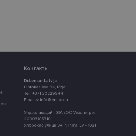
eferences attiecībā uz
уникальных
нерированного
используется для
ации
айта.
аботки Django для
Контакты
 сайт от
-формы.
Dr.Lensor Latvija
cript.com для
Ulbrokas iela 34, Rīga
 использование
й работы баннера
и
Tel.: +371 20229944
E-pasts: info@lensor.eu
лов
Управляющий - SIA «OC Vision», рег.
40003105710
Описание
Улброкас улица 34, г. Рига, LV - 1021