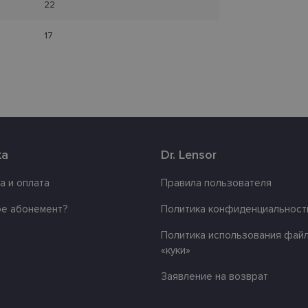
Домен
действия
22
.lensor.eu
2 месяца
Šis sīkfails tiek izmantots, lai atcerētos lietotāja pr
4 недели
sīkdatņu izmantošanu tīmekļa vietnē.
17
www.lensor.eu
1 год
www.lensor.eu
1 год
Этот файл cookie используется для различения 
пользователей путем присвоения случайно сге
номера в качестве идентификатора клиента. Он 
улучшения опыта пользователя путем оптимиз
производительности и функциональности веб-с
www.lensor.eu
1 год
www.lensor.eu
11
Этот файл cookie связан с платформой веб-разр
ка
Dr. Lensor
месяцев
Python. Он разработан, чтобы помочь защитить
4 недели
определенных типов программных атак на веб
а и оплата
Правила пользователя
nt
11
Этот файл cookie используется службой Cookie-S
CookieScript
месяцев
запоминания настроек согласия посетителей на
www.lensor.eu
3 недели
файлов cookie. Это необходимо для правильно
ое абонемент?
Политика конфиденциальност
cookie-Script.com.
Политика использования фай
«куки»
Провайдер / Домен
Срок действия
Заявление на возврат
айдер /
Провайдер /
Срок
Срок
Описание
Описание
.lensor.eu
2 месяца 4 недели
ен
Домен
действия
действия