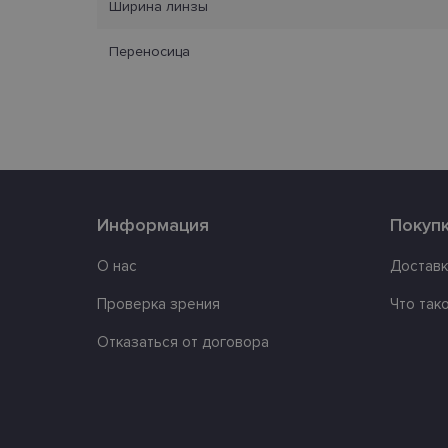
Ширина линзы
_tt_enable_cookie
Переносица
country_ok
clientId
shipping_country
csrftoken
Информация
Покуп
О нас
Доставк
CookieScriptConse
Проверка зрения
Что так
Отказаться от договора
Название
Пров
Название
Название
ttcsid
Дом