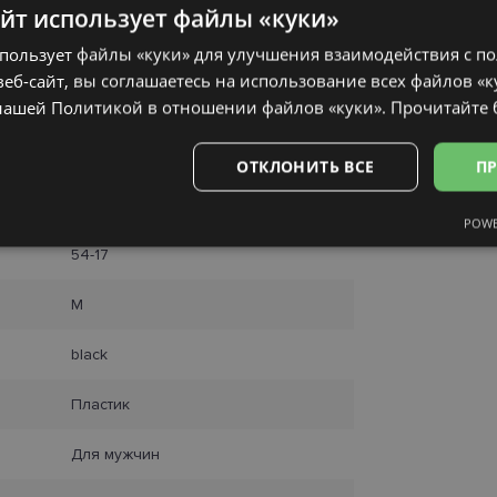
айт использует файлы «куки»
спользует файлы «куки» для улучшения взаимодействия с п
еб-сайт, вы соглашаетесь на использование всех файлов «к
нашей Политикой в ​​отношении файлов «куки».
Прочитайте
ОТКЛОНИТЬ ВСЕ
ПР
RAY-BAN
POWE
Аналитические
Целевые
Функциональные
Неклас
54-17
M
black
ьные
Аналитические
Целевые
Функциональные
Неклассифиц
Пластик
 «куки» позволяют выполнять основные функции веб-сайта, такие как вход в сис
еб-сайт не может использоваться должным образом без обязательных файлов «кук
Для мужчин
Провайдер /
Срок
Описание