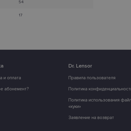
Домен
действия
54
.lensor.eu
2 месяца
Šis sīkfails tiek izmantots, lai atcerētos lietotāja pr
4 недели
sīkdatņu izmantošanu tīmekļa vietnē.
17
www.lensor.eu
1 год
www.lensor.eu
1 год
Этот файл cookie используется для различения 
пользователей путем присвоения случайно сге
номера в качестве идентификатора клиента. Он 
улучшения опыта пользователя путем оптимиз
производительности и функциональности веб-с
www.lensor.eu
1 год
www.lensor.eu
11
Этот файл cookie связан с платформой веб-разр
ка
Dr. Lensor
месяцев
Python. Он разработан, чтобы помочь защитить
4 недели
определенных типов программных атак на веб
а и оплата
Правила пользователя
nt
11
Этот файл cookie используется службой Cookie-S
CookieScript
месяцев
запоминания настроек согласия посетителей на
www.lensor.eu
3 недели
файлов cookie. Это необходимо для правильно
ое абонемент?
Политика конфиденциальност
cookie-Script.com.
Политика использования фай
«куки»
Провайдер / Домен
Срок действия
Заявление на возврат
айдер /
Провайдер /
Срок
Срок
Описание
Описание
.lensor.eu
2 месяца 4 недели
ен
Домен
действия
действия