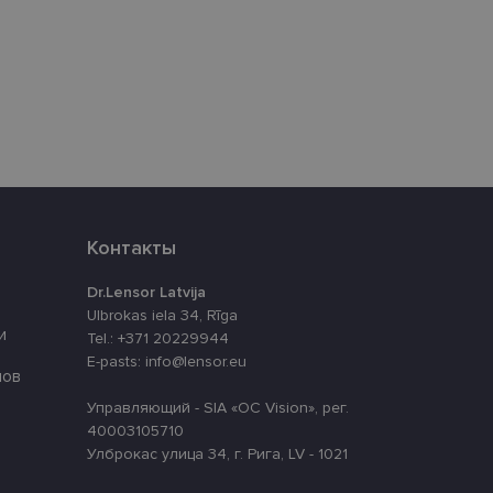
eferences attiecībā uz
уникальных
нерированного
используется для
ации
айта.
аботки Django для
Контакты
 сайт от
-формы.
Dr.Lensor Latvija
cript.com для
Ulbrokas iela 34, Rīga
 использование
й работы баннера
и
Tel.: +371 20229944
E-pasts: info@lensor.eu
лов
Управляющий - SIA «OC Vision», рег.
40003105710
Описание
Улброкас улица 34, г. Рига, LV - 1021