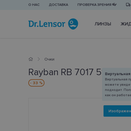
О НАС
ДОСТАВКА
ПРОВЕРКА ЗРЕНИЯ 👓
ЛИНЗЫ
ЖИД
Очки
Rayban RB 7017 5196 54
Виртуальная
Виртуальная п
- 33 %
можете увидет
подходит. Поп
как он работа
Изображе