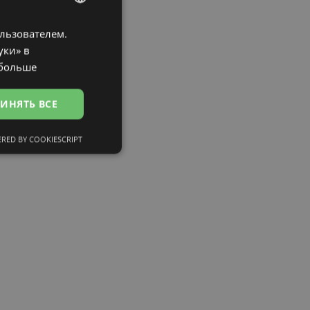
ользователем.
LATVIAN
уки» в
ENGLISH
 больше
RUSSIAN
ИНЯТЬ ВСЕ
FINNISH
RED BY COOKIESCRIPT
сифицированные
ированные
тему и управление
и».