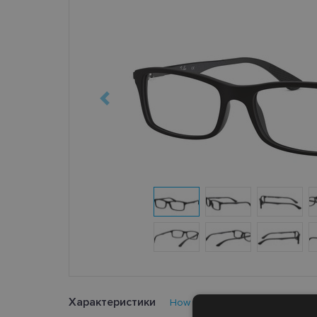
Характеристики
How to find your glasses size?