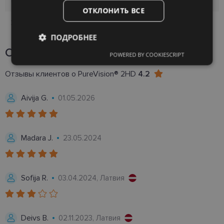
Время использования
Месяц
ОТКЛОНИТЬ ВСЕ
Упаковка
1
ПОДРОБНЕЕ
Отзывы
8
POWERED BY COOKIESCRIPT
Обязательные
Аналитические
Отзывы клиентов о PureVision® 2HD
4.2
Aivija G.
Целевые
Функциональные
01.05.2026
Неклассифицированные
Madara J.
23.05.2024
Sofija R.
03.04.2024, Латвия
Обязательные
Аналитические
Deivs B.
02.11.2023, Латвия
Целевые
Функциональные