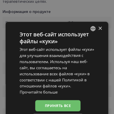
терапевтических целях.
Информация о продукте
Радиус
8.6
×
Этот веб-сайт использует
Диаметр
14.0
файлы «куки»
LATVIAN
Материал
Balafilcon A
Этот веб-сайт использует файлы «куки»
ENGLISH
для улучшения взаимодействия с
Water content
36%
RUSSIAN
пользователем. Используя наш веб-
сайт, вы соглашаетесь на
FINNISH
DK/l, Dk/t
130
использование всех файлов «куки» в
соответствии с нашей Политикой в ​​
Дизайн
Сферический
отношении файлов «куки».
Производитель
BAUSCH&LOMB
Прочитайте больше
Бренд
PUREVISION
ПРИНЯТЬ ВСЕ