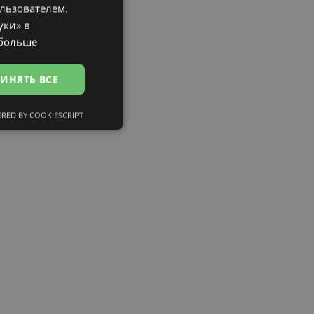
ользователем.
LATVIAN
уки» в
ENGLISH
 больше
RUSSIAN
ИНЯТЬ ВСЕ
FINNISH
RED BY COOKIESCRIPT
сифицированные
ированные
тему и управление
и».
eferences attiecībā uz