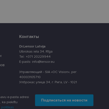
уникальных
нерированного
используется для
ации
айта.
Контакты
аботки Django для
Dr.Lensor Latvija
 сайт от
-формы.
Ulbrokas iela 34, Rīga
и
Tel.: +371 20229944
cript.com для
 использование
E-pasts: info@lensor.eu
й работы баннера
лов
Управляющий - SIA «OC Vision», рег.
40003105710
Улброкас улица 34, г. Рига, LV - 1021
Описание
ной почты
avu e-pasta adresi
Подписаться на новости
ит информацию о
lytics, который
, ka piekrītu
 о любой рекламе,
то используемой
 politikas
ещением
ользуется для