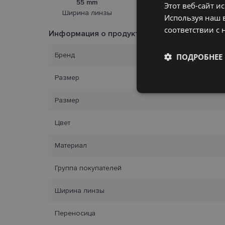
55 mm
18 mm
Этот веб-сайт и
Ширина линзы
Переносица
Используя наш в
соответствии с 
Информация о продукте
Бренд
ПОДРОБНЕЕ
Размер
Обязательные
Размер
Цвет
Материал
Обязател
Группа покупателей
Обязательные файлы
учетной записью. В
Ширина линзы
Название
Переносица
_tt_enable_cookie