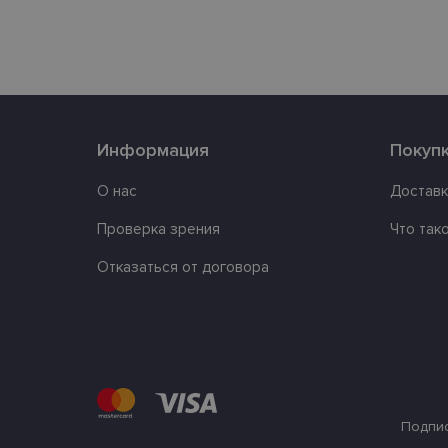
country_ok
clientId
Информация
Покуп
shipping_country
csrftoken
О нас
Доставк
Проверка зрения
Что так
CookieScriptConse
Отказаться от договора
Название
Пров
Название
Название
ttcsid
Дом
ttcsid_CQBQGP3C7
_ga
_gcl_au
Goog
Подпис
.lens