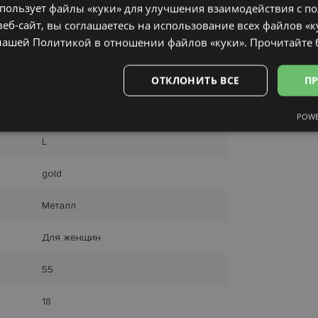
спользует файлы «куки» для улучшения взаимодействия с п
еб-сайт, вы соглашаетесь на использование всех файлов «к
нашей Политикой в ​​отношении файлов «куки».
Прочитайте
PRADA
ОТКЛОНИТЬ ВСЕ
ПР
55-18
POWE
Аналитические
Целевые
Функциональные
Неклас
L
gold
Металл
ьные
Аналитические
Целевые
Функциональные
Неклассифиц
Для женщин
 «куки» позволяют выполнять основные функции веб-сайта, такие как вход в сис
еб-сайт не может использоваться должным образом без обязательных файлов «кук
55
Провайдер /
Срок
Описание
Домен
действия
18
.lensor.eu
2 месяца
Šis sīkfails tiek izmantots, lai atcerētos lietotāja pr