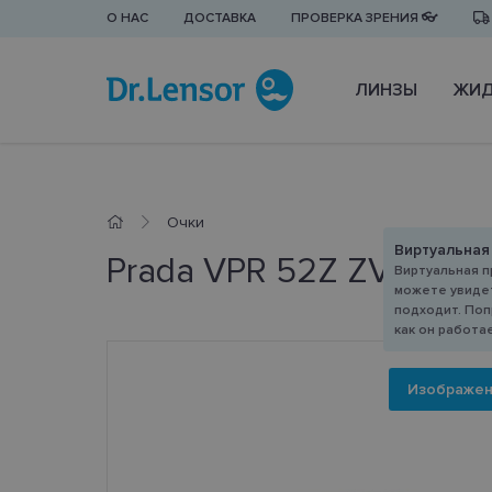
О НАС
ДОСТАВКА
ПРОВЕРКА ЗРЕНИЯ 👓
ЛИНЗЫ
ЖИД
Очки
Виртуальная
Prada VPR 52Z ZVN-1O1 
Виртуальная п
можете увидет
подходит. Поп
как он работа
Изображе