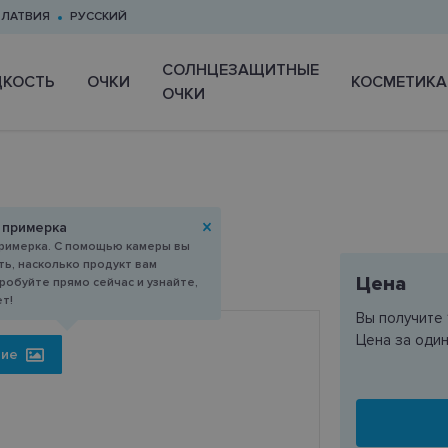
ЛАТВИЯ
РУССКИЙ
CОЛНЦЕЗАЩИТНЫЕ
КОСТЬ
ОЧКИ
КОСМЕТИКА
ОЧКИ
 примерка
55-18
римерка. С помощью камеры вы
ь, насколько продукт вам
Цена
робуйте прямо сейчас и узнайте,
ет!
Вы получите
Цена за оди
ние