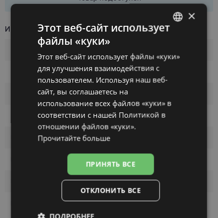
×
Этот веб-сайт использует
Информация о продукте
файлы «куки»
LATVIAN
Бренд
OPAL
Этот веб-сайт использует файлы «куки»
ENGLISH
для улучшения взаимодействия с
Размер
51-18
RUSSIAN
пользователем. Используя наш веб-
сайт, вы соглашаетесь на
FINNISH
Размер
S
использование всех файлов «куки» в
соответствии с нашей Политикой в ​​
Цвет
black
отношении файлов «куки».
Прочитайте больше
Материал
Пластик
Группа покупателей
Для женщин
ПРИНЯТЬ ВСЕ
Ширина линзы
51
ОТКЛОНИТЬ ВСЕ
Переносица
18
ПОДРОБНЕЕ