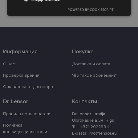
POWERED BY COOKIESCRIPT
Обязательные
Аналитические
Целевые
Функциональные
Информация
Покупка
Неклассифицированные
О нас
Доставка и оплата
Проверка зрения
Что такое абонемент?
Отказаться от договора
Dr. Lensor
Контакты
Обязательные
Аналитические
Целевые
Функциональные
Правила пользователя
Dr.Lensor Latvija
Ulbrokas iela 34, Rīga
Неклассифицированные
Политика
Tel.: +371 20229944
конфиденциальности
Обязательные файлы «куки» позволяют
E-pasts: info@lensor.eu
выполнять основные функции веб-сайта, такие