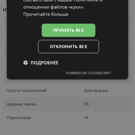
отношении файлов «куки».
Информация о продукте
Прочитайте больше
Бренд
LAPO
ПРИНЯТЬ ВСЕ
Размер
55-19
ОТКЛОНИТЬ ВСЕ
Размер
L
ПОДРОБНЕЕ
Цвет
navy
POWERED BY COOKIESCRIPT
Обязательные
Аналитические
Материал
Металл
Группа покупателей
Для мужчин
Целевые
Функциональные
Ширина линзы
55
Переносица
19
Неклассифицированные