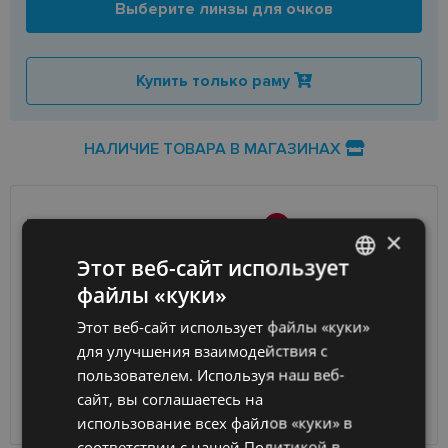
Выберите линзы для очков
Купить только раму
НАЛИЧИЕ ТОВАРА В МАГАЗИНАХ
ДОСТАВКА
ЛАТВИЯ
×
Этот веб-сайт использует
Ориентировочная доставка
Пятница 14 августа
файлы «куки»
LATVIAN
вашего заказа
2026 г.
Этот веб-сайт использует файлы «куки»
Получить в магазине оптики
бесплатно
ENGLISH
для улучшения взаимодействия с
SmartPosti
2.00 €
RUSSIAN
Unisend pakomāti
2.50 €
пользователем. Используя наш веб-
Omniva
3.00 €
сайт, вы соглашаетесь на
FINNISH
Курьер
7.00 €
использование всех файлов «куки» в
соответствии с нашей Политикой в ​​