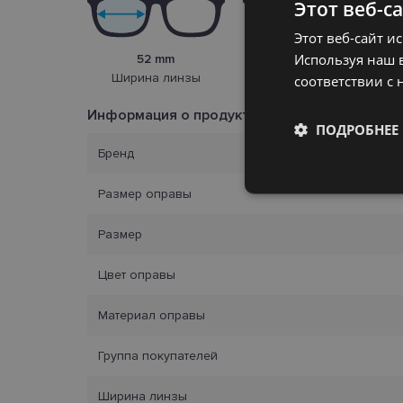
Этот веб-с
Этот веб-сайт и
Используя наш в
52 mm
20 mm
Ширина линзы
соответствии с 
Переносица
Информация о продукте
ПОДРОБНЕЕ
Бренд
Обязательные
Размер оправы
Размер
Цвет оправы
Обязател
Материал оправы
Обязательные файлы
Группа покупателей
учетной записью. В
Название
Ширина линзы