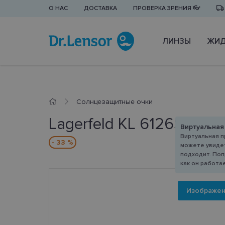
О НАС
ДОСТАВКА
ПРОВЕРКА ЗРЕНИЯ 👓
ЛИНЗЫ
ЖИД
Cолнцезащитные очки
Lagerfeld KL 6126S 427 
Виртуальная
Виртуальная п
- 33 %
можете увидет
подходит. Поп
как он работа
Изображе