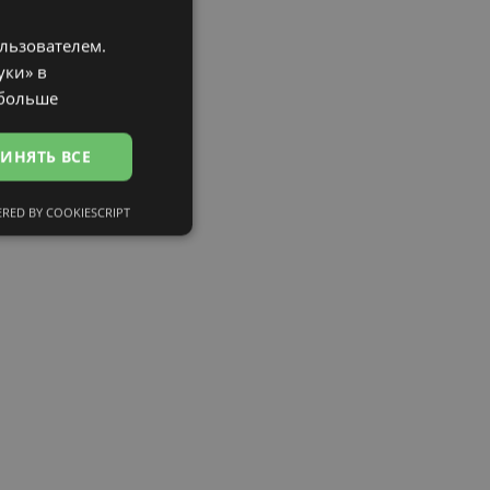
ользователем.
LATVIAN
уки» в
ENGLISH
 больше
RUSSIAN
ИНЯТЬ ВСЕ
FINNISH
RED BY COOKIESCRIPT
сифицированные
ированные
тему и управление
и».