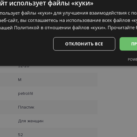
айт использует файлы «куки»
спользует файлы «куки» для улучшения взаимодействия с п
еб-сайт, вы соглашаетесь на использование всех файлов «к
нашей Политикой в ​​отношении файлов «куки».
Прочитайте
ОТКЛОНИТЬ ВСЕ
ПР
LAGERFELD
POWE
Аналитические
Целевые
Функциональные
Неклас
52-20
M
petrol/lil
ьные
Аналитические
Целевые
Функциональные
Неклассифиц
Пластик
 «куки» позволяют выполнять основные функции веб-сайта, такие как вход в сис
Для женщин
еб-сайт не может использоваться должным образом без обязательных файлов «кук
Провайдер /
Срок
Описание
52
Домен
действия