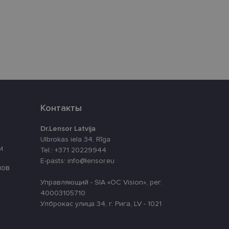
eferences attiecībā uz
уникальных
нерированного
используется для
ации
айта.
Контакты
аботки Django для
 сайт от
-формы.
Dr.Lensor Latvija
cript.com для
Ulbrokas iela 34, Rīga
 использование
и
Tel.: +371 20229944
й работы баннера
E-pasts: info@lensor.eu
лов
Управляющий - SIA «OC Vision», рег.
40003105710
Описание
Улброкас улица 34, г. Рига, LV - 1021
ит информацию о
lytics, который