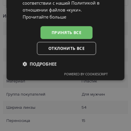
соответствии с нашей Политикой в ​​
отношении файлов «куки».
Информация о продукте
Прочитайте больше
Бренд
ECLAT
ПРИНЯТЬ ВСЕ
Размер
54-15
ОТКЛОНИТЬ ВСЕ
Размер
S
ПОДРОБНЕЕ
Цвет
brown tort
POWERED BY COOKIESCRIPT
Обязательные
Аналитические
Материал
Пластик
Группа покупателей
Для мужчин
Целевые
Функциональные
Ширина линзы
54
Переносица
15
Неклассифицированные