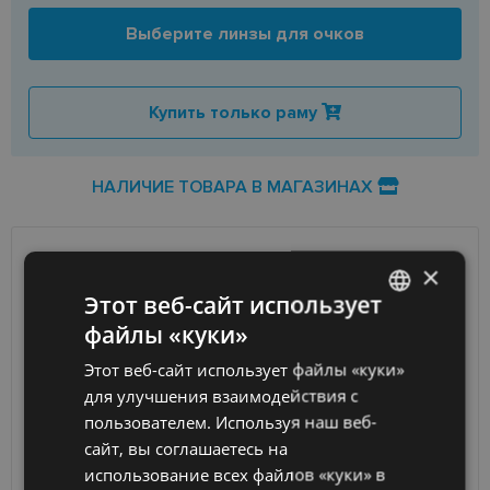
Выберите линзы для очков
Купить только раму
НАЛИЧИЕ ТОВАРА В МАГАЗИНАХ
×
ДОСТАВКА
ЛАТВИЯ
Этот веб-сайт использует
Ориентировочная доставка
Пятница 14 августа
файлы «куки»
LATVIAN
вашего заказа
2026 г.
Этот веб-сайт использует файлы «куки»
ENGLISH
Получить в магазине оптики
бесплатно
для улучшения взаимодействия с
SmartPosti
0.75 €
RUSSIAN
пользователем. Используя наш веб-
Unisend pakomāti
1.00 €
сайт, вы соглашаетесь на
FINNISH
Omniva
1.75 €
использование всех файлов «куки» в
Курьер
7.00 €