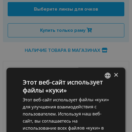
Выберите линзы для очков
Купить только раму
НАЛИЧИЕ ТОВАРА В МАГАЗИНАХ
×
ДОСТАВКА
ЛАТВИЯ
Этот веб-сайт использует
Ориентировочная доставка
Четверг 13 августа
файлы «куки»
LATVIAN
вашего заказа
2026 г.
Этот веб-сайт использует файлы «куки»
ENGLISH
Получить в магазине оптики
бесплатно
для улучшения взаимодействия с
SmartPosti
0.75 €
RUSSIAN
пользователем. Используя наш веб-
Unisend pakomāti
1.00 €
сайт, вы соглашаетесь на
FINNISH
Omniva
1.75 €
использование всех файлов «куки» в
Курьер
7.00 €