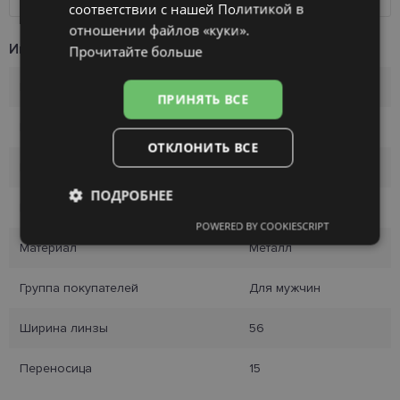
соответствии с нашей Политикой в ​​
отношении файлов «куки».
Информация о продукте
Прочитайте больше
Бренд
ECLAT
ПРИНЯТЬ ВСЕ
Размер
56-15
ОТКЛОНИТЬ ВСЕ
Размер
M
ПОДРОБНЕЕ
Цвет
matt brown
POWERED BY COOKIESCRIPT
Обязательные
Аналитические
Материал
Металл
Группа покупателей
Для мужчин
Целевые
Функциональные
Ширина линзы
56
Переносица
15
Неклассифицированные