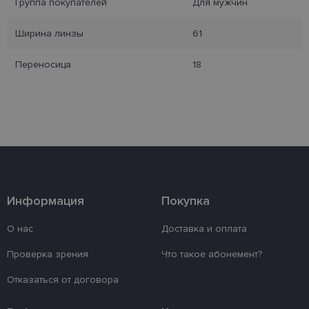
Группа покупателей
Для мужчин
Неклассифицированные
Ширина линзы
61
Переносица
18
Обязательные
Аналитические
Целевые
Функциональные
Неклассифицированные
Обязательные файлы «куки» позволяют
выполнять основные функции веб-сайта, такие
Информация
Покупка
как вход в систему и управление учетной
записью. Веб-сайт не может использоваться
О нас
Доставка и оплата
должным образом без обязательных файлов
«куки».
Проверка зрения
Что такое абонемент?
Провайдер /
Срок
Название
Описание
Домен
действия
Отказаться от договора
_tt_enable_cookie
.lensor.eu
2 месяца
Šis sīkfails ti
4 недели
izmantots, la