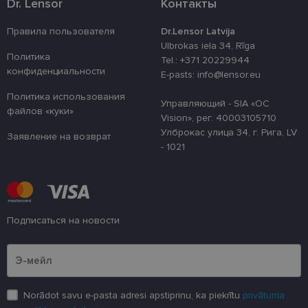
Dr. Lensor
Контакты
atcerētos lie
preferences a
uz sīkdatņu
izmantošanu
Правила пользователя
Dr.Lensor Latvija
vietnē.
Ulbrokas iela 34, Rīga
Политика
Tel.: +371 20229944
country_ok
www.lensor.eu
1 год
конфиденциальности
E-pasts: info@lensor.eu
clientId
www.lensor.eu
1 год
Этот файл c
используетс
Политика использования
различения
Управляющий - SIA «OC
уникальных
файлов «куки»
Vision», рег. 40003105710
пользовате
путем прис
Улброкас улица 34, г. Рига, LV
Заявление на возврат
случайно
- 1021
сгенериров
номера в ка
идентифика
клиента. Он
используетс
улучшения 
пользовате
оптимизаци
Подписаться на новости
производит
и
Пожалуйста, введите свой адрес электронной почты
функционал
веб-сайта.
shipping_country
www.lensor.eu
1 год
csrftoken
www.lensor.eu
11
Этот файл c
Norādot savu e-pasta adresi apstiprinu, ka piekrītu
privātuma
месяцев
связан с пл