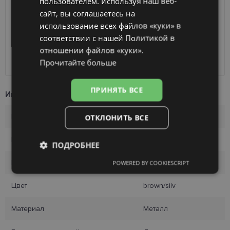
пользователем. Используя наш веб-
вашего заказа
2026 г.
сайт, вы соглашаетесь на
FINNISH
Получить в магазине оптики
бесплатно
использование всех файлов «куки» в
SmartPosti
0.75 €
соответствии с нашей Политикой в ​​
Unisend pakomāti
1.00 €
отношении файлов «куки».
Omniva
1.75 €
Курьер
7.00 €
Прочитайте больше
ПРИНЯТЬ ВСЕ
Информация о продукте
Бренд
DIVERSO
ОТКЛОНИТЬ ВСЕ
Размер
61-18
ПОДРОБНЕЕ
Размер
XL
POWERED BY COOKIESCRIPT
Обязательные
Аналитические
Цвет
brown/silv
Целевые
Функциональные
Материал
Металл