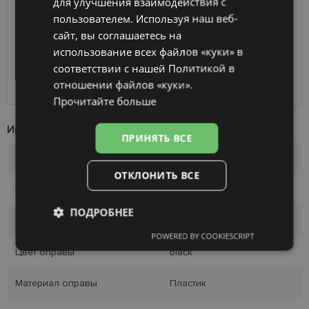
для улучшения взаимодействия с
вашего заказа
2026 г.
RUSSIAN
пользователем. Используя наш веб-
Получить в магазине оптики
бесплатно
сайт, вы соглашаетесь на
FINNISH
SmartPosti
2.00 €
использование всех файлов «куки» в
Unisend pakomāti
2.50 €
соответствии с нашей Политикой в ​​
Omniva
3.00 €
отношении файлов «куки».
Курьер
7.00 €
Прочитайте больше
Информация о продукте
ПРИНЯТЬ ВСЕ
Бренд
DIVERSO
ОТКЛОНИТЬ ВСЕ
Размер оправы
55-17
ПОДРОБНЕЕ
Размер
M
POWERED BY COOKIESCRIPT
Обязательные
Аналитические
Цвет оправы
black
Материал оправы
Пластик
Целевые
Функциональные