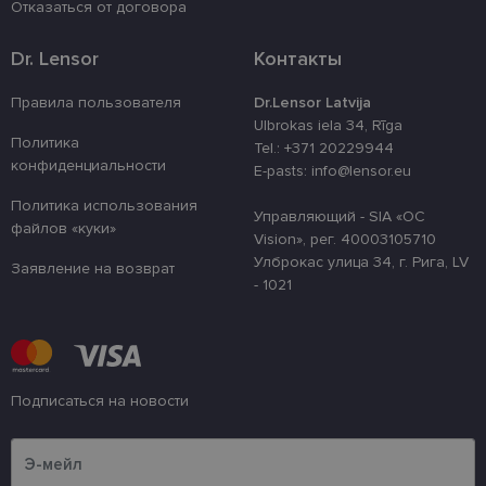
Отказаться от договора
4 недели
izmantots, la
atcerētos lie
preferences a
Dr. Lensor
Контакты
uz sīkdatņu
izmantošanu
vietnē.
Правила пользователя
Dr.Lensor Latvija
country_ok
www.lensor.eu
1 год
Ulbrokas iela 34, Rīga
Политика
Tel.: +371 20229944
clientId
www.lensor.eu
1 год
Этот файл c
конфиденциальности
используетс
E-pasts: info@lensor.eu
различения
уникальных
Политика использования
пользовате
Управляющий - SIA «OC
файлов «куки»
путем прис
Vision», рег. 40003105710
случайно
сгенериров
Улброкас улица 34, г. Рига, LV
Заявление на возврат
номера в ка
- 1021
идентифика
клиента. Он
используетс
улучшения 
пользовате
оптимизаци
производит
и
Подписаться на новости
функционал
веб-сайта.
Пожалуйста, введите свой адрес электронной почты
shipping_country
www.lensor.eu
1 год