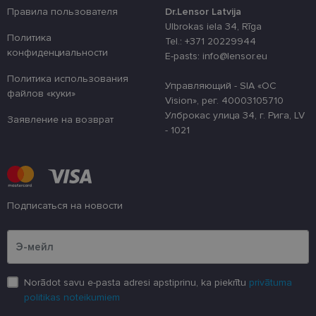
preferences a
uz sīkdatņu
Правила пользователя
Dr.Lensor Latvija
izmantošanu
Ulbrokas iela 34, Rīga
vietnē.
Политика
Tel.: +371 20229944
country_ok
www.lensor.eu
1 год
конфиденциальности
E-pasts: info@lensor.eu
clientId
www.lensor.eu
1 год
Этот файл c
Политика использования
используетс
Управляющий - SIA «OC
различения
файлов «куки»
Vision», рег. 40003105710
уникальных
пользовате
Улброкас улица 34, г. Рига, LV
Заявление на возврат
путем прис
- 1021
случайно
сгенериров
номера в ка
идентифика
клиента. Он
используетс
улучшения 
пользовате
Подписаться на новости
оптимизаци
производит
Пожалуйста, введите свой адрес электронной почты
и
функционал
веб-сайта.
shipping_country
www.lensor.eu
1 год
Norādot savu e-pasta adresi apstiprinu, ka piekrītu
privātuma
csrftoken
www.lensor.eu
11
Этот файл c
politikas noteikumiem
месяцев
связан с пл
4 недели
веб-разраб