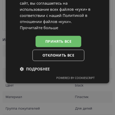
Получить в магазине оптики
бесплатно
сайт, вы соглашаетесь на
FINNISH
SmartPosti
0.75 €
использование всех файлов «куки» в
Unisend pakomāti
1.00 €
соответствии с нашей Политикой в ​​
Omniva
1.75 €
отношении файлов «куки».
Курьер
7.00 €
Прочитайте больше
Информация о продукте
ПРИНЯТЬ ВСЕ
Бренд
DIVERSO
ОТКЛОНИТЬ ВСЕ
Размер
47-19
ПОДРОБНЕЕ
Размер
S
POWERED BY COOKIESCRIPT
Обязательные
Аналитические
Цвет
black
Материал
Пластик
Целевые
Функциональные
Группа покупателей
Для детей