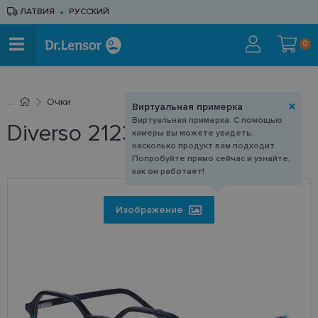
ЛАТВИЯ
РУССКИЙ
0
Очки
Виртуальная примерка
Виртуальная примерка. С помощью
Diverso 2123 C1 47-19
камеры вы можете увидеть,
насколько продукт вам подходит.
Попробуйте прямо сейчас и узнайте,
как он работает!
Изображение