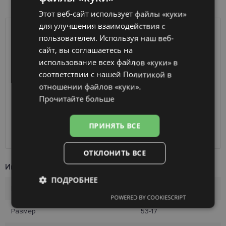
Этот веб-сайт использует файлы «куки»
ENGLISH
для улучшения взаимодействия с
RUSSIAN
пользователем. Используя наш веб-
ДОСТАВКА
ЛАТВИЯ
сайт, вы соглашаетесь на
FINNISH
использование всех файлов «куки» в
Ориентировочная доставка
Вторник 11 августа
соответствии с нашей Политикой в ​​
вашего заказа
2026 г.
отношении файлов «куки».
Получить в магазине оптики
бесплатно
Прочитайте больше
SmartPosti
0.75 €
Unisend pakomāti
1.00 €
Omniva
1.75 €
ПРИНЯТЬ ВСЕ
Курьер
7.00 €
ОТКЛОНИТЬ ВСЕ
Информация о продукте
ПОДРОБНЕЕ
Бренд
AVANGLION
POWERED BY COOKIESCRIPT
Обязательные
Аналитические
Размер
53-17