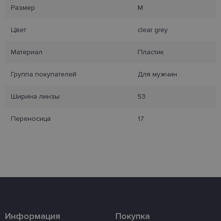
Размер
M
Целевые
Функциональные
Цвет
clear grey
Материал
Пластик
Неклассифицированные
Группа покупателей
Для мужчин
Ширина линзы
53
Переносица
17
Обязательные
Аналитические
Целевые
Функциональные
Неклассифицированные
Обязательные файлы «куки» позволяют
выполнять основные функции веб-сайта, такие
как вход в систему и управление учетной
записью. Веб-сайт не может использоваться
должным образом без обязательных файлов
«куки».
Информация
Покупка