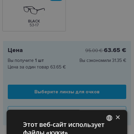
BLACK
53-17
Цена
63.65 €
95.00 €
Вы получите
1
шт
Вы сэкономили
31.35 €
Цена за один товар
63.65 €
Выберите линзы для очков
Купить только раму
×
Этот веб-сайт использует
файлы «куки»
НАЛИЧИЕ ТОВАРА В МАГАЗИНАХ
LATVIAN