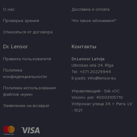
Провайдер /
Срок
Название
Описание
Домен
действия
О нас
Доставка и оплата
_tt_enable_cookie
.lensor.eu
2 месяца
Šis sīkfails ti
4 недели
izmantots, la
Проверка зрения
Что такое абонемент?
atcerētos lie
preferences a
Отказаться от договора
uz sīkdatņu
izmantošanu
vietnē.
Dr. Lensor
Контакты
country_ok
www.lensor.eu
1 год
clientId
www.lensor.eu
1 год
Этот файл c
Правила пользователя
Dr.Lensor Latvija
используетс
Ulbrokas iela 34, Rīga
различения
Политика
уникальных
Tel.: +371 20229944
пользовате
конфиденциальности
E-pasts: info@lensor.eu
путем прис
случайно
Политика использования
сгенериров
Управляющий - SIA «OC
номера в ка
файлов «куки»
идентифика
Vision», рег. 40003105710
клиента. Он
Улброкас улица 34, г. Рига, LV
используетс
Заявление на возврат
улучшения 
- 1021
пользовате
оптимизаци
производит
и
функционал
веб-сайта.