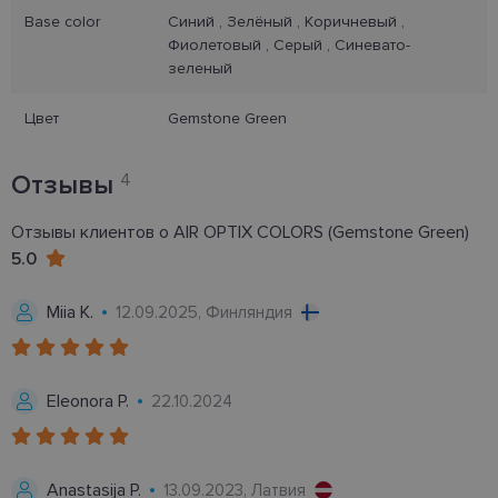
Base color
Синий , Зелёный , Коричневый ,
Неклассифицированные
Фиолетовый , Серый , Синевато-
Обязательные файлы «куки» позволяют
зеленый
выполнять основные функции веб-сайта, такие
как вход в систему и управление учетной
Цвет
Gemstone Green
записью. Веб-сайт не может использоваться
должным образом без обязательных файлов
«куки».
Отзывы
4
Провайдер /
Срок
Название
Описание
Домен
действия
Отзывы клиентов о AIR OPTIX COLORS (Gemstone Green)
_tt_enable_cookie
.lensor.eu
2 месяца
Šis sīkfails ti
4 недели
izmantots, la
5.0
atcerētos lie
preferences a
uz sīkdatņu
Miia K.
12.09.2025, Финляндия
izmantošanu
vietnē.
country_ok
www.lensor.eu
1 год
clientId
www.lensor.eu
1 год
Этот файл c
Eleonora P.
22.10.2024
используетс
различения
уникальных
пользовате
путем прис
Anastasija P.
13.09.2023, Латвия
случайно