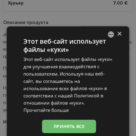
Курьер
7.00 €
Oписание продукта
×
AIR OPTIX COLORS
контактные линзы на один месяц,
Этот веб-сайт использует
новинка от
AIR OPTIX
.
Первые цветные контактные линзы,
файлы «куки»
изготовленные из силикон-гидрогеля. Они обеспечивают
LATVIAN
превосходный цвет глаз и комфорт!
Этот веб-сайт использует файлы «куки»
ENGLISH
для улучшения взаимодействия с
При выборе прочности рекомендуем обращать внимание
RUSSIAN
пользователем. Используя наш веб-
на срок доставки.
сайт, вы соглашаетесь на
FINNISH
использование всех файлов «куки» в
Напоминаем, что в зависимости от натурального цвета
соответствии с нашей Политикой в ​​
глаз, цвет глаз при ношении цветных линз может
отношении файлов «куки».
отличаться или быть не таким интенсивным, как это
Прочитайте больше
указано в образцах.
Информация о продукте
ПРИНЯТЬ ВСЕ
Радиус
8.6