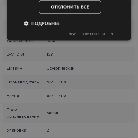
ОТКЛОНИТЬ ВСЕ
Диаметр
14.2
ПОДРОБНЕЕ
Материал
Lotrafilcon B
POWERED BY COOKIESCRIPT
Обязательные
Аналитические
Water content
33%
DK/l, Dk/t
138
Целевые
Функциональные
Дизайн
Сферический
Производитель
AIR OPTIX
Неклассифицированные
Бренд
AIR OPTIX
Время
Месяц
использования
Обязательные
Аналитические
Упаковка
2
Целевые
Функциональные