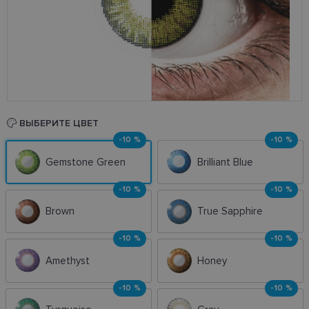
ВЫБЕРИТЕ ЦВЕТ
-10 %
-10 %
Gemstone Green
Brilliant Blue
-10 %
-10 %
Brown
True Sapphire
-10 %
-10 %
Amethyst
Honey
-10 %
-10 %