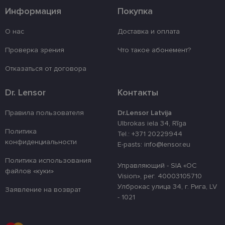
Информация
Покупка
Обязательные
Аналитические
О нас
Доставка и оплата
Целевые
Функциональные
Неклассифицированные
Проверка зрения
Что такое абонемент?
Обязательные файлы «куки» позволяют
Отказаться от договора
выполнять основные функции веб-сайта, такие
как вход в систему и управление учетной
записью. Веб-сайт не может использоваться
Dr. Lensor
Контакты
должным образом без обязательных файлов
«куки».
Правила пользователя
Dr.Lensor Latvija
Провайдер /
Срок
Ulbrokas iela 34, Rīga
Название
Описание
Домен
действия
Политика
Tel.: +371 20229944
конфиденциальности
E-pasts: info@lensor.eu
_tt_enable_cookie
.lensor.eu
2 месяца
Šis sīkfails ti
4 недели
izmantots, la
atcerētos lie
Политика использования
Управляющий - SIA «OC
preferences a
файлов «куки»
uz sīkdatņu
Vision», рег. 40003105710
izmantošanu
Улброкас улица 34, г. Рига, LV
vietnē.
Заявление на возврат
- 1021
country_ok
www.lensor.eu
1 год
clientId
www.lensor.eu
1 год
Этот файл c
используетс