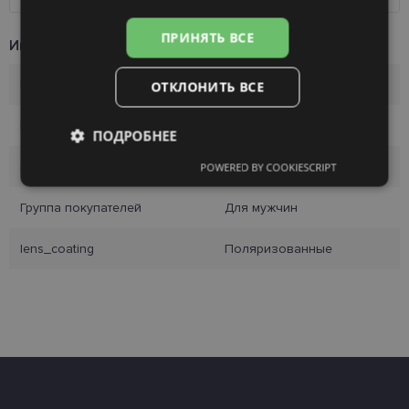
ПРИНЯТЬ ВСЕ
Информация о продукте
Бренд
ABORIGINAL
ОТКЛОНИТЬ ВСЕ
Цвет оправы
bk/grn
ПОДРОБНЕЕ
Материал оправы
Пластик
POWERED BY COOKIESCRIPT
Обязательные
Аналитические
Группа покупателей
Для мужчин
Целевые
Функциональные
lens_coating
Поляризованные
Неклассифицированные