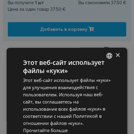
Вы получите
1
шт
Вы сэкономили
37.50 €
Цена за один товар
37.50 €
Добавить в корзину
НАЛИЧИЕ ТОВАРА В МАГАЗИНАХ
×
Этот веб-сайт использует
файлы «куки»
LATVIAN
ДОСТАВКА
ЛАТВИЯ
Этот веб-сайт использует файлы «куки»
ENGLISH
для улучшения взаимодействия с
Ориентировочная доставка
Среда 12 августа
RUSSIAN
пользователем. Используя наш веб-
вашего заказа
2026 г.
сайт, вы соглашаетесь на
FINNISH
Получить в магазине оптики
бесплатно
использование всех файлов «куки» в
SmartPosti
0.75 €
соответствии с нашей Политикой в ​​
Unisend pakomāti
1.00 €
отношении файлов «куки».
Omniva
1.75 €
Прочитайте больше
Курьер
7.00 €