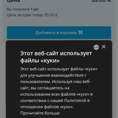
Цена
35.00 €
Вы получите
1
шт
Цена за один товар
35.00 €
Добавить в корзину
×
Этот веб-сайт использует
файлы «куки»
ДОСТАВКА
ЛАТВИЯ
LATVIAN
Этот веб-сайт использует файлы «куки»
ENGLISH
Ориентировочная доставка
Среда 12 августа
для улучшения взаимодействия с
RUSSIAN
вашего заказа
2026 г.
пользователем. Используя наш веб-
сайт, вы соглашаетесь на
Получить в магазине оптики
бесплатно
FINNISH
SmartPosti
0.75 €
использование всех файлов «куки» в
Unisend pakomāti
1.00 €
соответствии с нашей Политикой в ​​
Omniva
1.75 €
отношении файлов «куки».
Курьер
7.00 €
Прочитайте больше