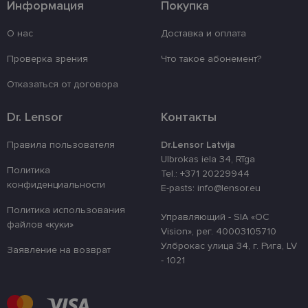
Информация
Покупка
Обязательные
Аналитические
О нас
Доставка и оплата
Целевые
Функциональные
Проверка зрения
Что такое абонемент?
Неклассифицированные
Отказаться от договора
Обязательные файлы «куки» позволяют
выполнять основные функции веб-сайта, такие
как вход в систему и управление учетной
Dr. Lensor
Контакты
записью. Веб-сайт не может использоваться
должным образом без обязательных файлов
«куки».
Правила пользователя
Dr.Lensor Latvija
Ulbrokas iela 34, Rīga
Провайдер /
Срок
Название
Описание
Политика
Домен
действия
Tel.: +371 20229944
конфиденциальности
E-pasts: info@lensor.eu
_tt_enable_cookie
.lensor.eu
2 месяца
Šis sīkfails ti
4 недели
izmantots, la
Политика использования
atcerētos lie
Управляющий - SIA «OC
preferences a
файлов «куки»
Vision», рег. 40003105710
uz sīkdatņu
izmantošanu
Улброкас улица 34, г. Рига, LV
Заявление на возврат
vietnē.
- 1021
country_ok
www.lensor.eu
1 год
clientId
www.lensor.eu
1 год
Этот файл c
используетс