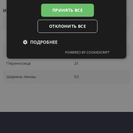
ПРИНЯТЬ ВСЕ
Информация о продукте
Бренд
CVANTUSULT
ОТКЛОНИТЬ ВСЕ
Размер оправы
52-21
ПОДРОБНЕЕ
Размер
L
POWERED BY COOKIESCRIPT
Обязательные
Аналитические
Переносица
21
Ширина линзы
52
Целевые
Функциональные
Неклассифицированные